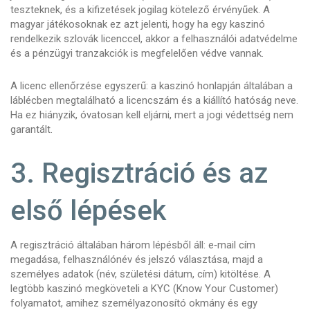
teszteknek, és a kifizetések jogilag kötelező érvényűek. A
magyar játékosoknak ez azt jelenti, hogy ha egy kaszinó
rendelkezik szlovák licenccel, akkor a felhasználói adatvédelme
és a pénzügyi tranzakciók is megfelelően védve vannak.
A licenc ellenőrzése egyszerű: a kaszinó honlapján általában a
láblécben megtalálható a licencszám és a kiállító hatóság neve.
Ha ez hiányzik, óvatosan kell eljárni, mert a jogi védettség nem
garantált.
3. Regisztráció és az
első lépések
A regisztráció általában három lépésből áll: e‑mail cím
megadása, felhasználónév és jelszó választása, majd a
személyes adatok (név, születési dátum, cím) kitöltése. A
legtöbb kaszinó megköveteli a KYC (Know Your Customer)
folyamatot, amihez személyazonosító okmány és egy