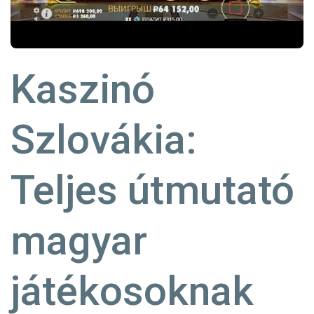
Kaszinó
Szlovákia:
Teljes útmutató
magyar
játékosoknak