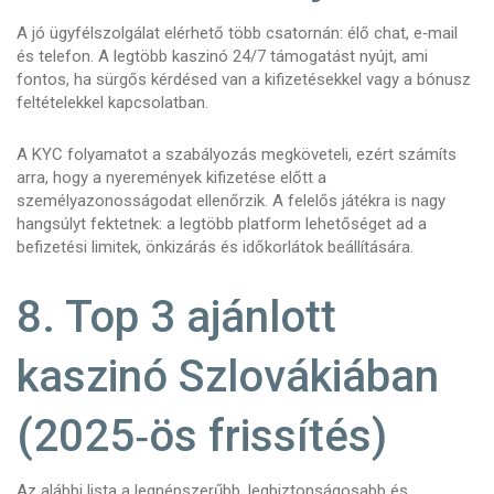
A jó ügyfélszolgálat elérhető több csatornán: élő chat, e‑mail
és telefon. A legtöbb kaszinó 24/7 támogatást nyújt, ami
fontos, ha sürgős kérdésed van a kifizetésekkel vagy a bónusz
feltételekkel kapcsolatban.
A KYC folyamatot a szabályozás megköveteli, ezért számíts
arra, hogy a nyeremények kifizetése előtt a
személyazonosságodat ellenőrzik. A felelős játékra is nagy
hangsúlyt fektetnek: a legtöbb platform lehetőséget ad a
befizetési limitek, önkizárás és időkorlátok beállítására.
8. Top 3 ajánlott
kaszinó Szlovákiában
(2025‑ös frissítés)
Az alábbi lista a legnépszerűbb, legbiztonságosabb és