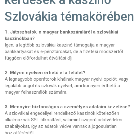
Szlovákia témakörében
1. Játsszhatok-e magyar bankszámláról a szlovákiai
kaszinókban?
Igen, a legtöbb szlovákiai kaszinó támogatja a magyar
bankkártyákat és e‑pénztárcákat, de a fizetési módszertől
függően előfordulhat átváltási díj.
2. Milyen nyelven érhető el a felület?
A legnagyobb operátorok kínálnak magyar nyelvi opciót, vagy
legalább angol és szlovák nyelvet, ami könnyen érthető a
magyar felhasználók számára.
3. Mennyire biztonságos a személyes adataim kezelése?
A szlovákiai engedéllyel rendelkező kaszinók kötelezően
alkalmaznak SSL titkosítást, valamint szigorú adatvédelmi
szabályokat, így az adatok védve vannak a jogosulatlan
hozzáféréstől.