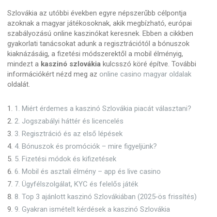
Szlovákia az utóbbi években egyre népszerűbb célpontja
azoknak a magyar játékosoknak, akik megbízható, európai
szabályozású online kaszinókat keresnek. Ebben a cikkben
gyakorlati tanácsokat adunk a regisztrációtól a bónuszok
kiaknázásáig, a fizetési módszerektől a mobil élményig,
mindezt a
kaszinó szlovákia
kulcsszó köré építve. További
információkért nézd meg az
online casino magyar oldalak
oldalát.
1. Miért érdemes a kaszinó Szlovákia piacát választani?
2. Jogszabályi háttér és licencelés
3. Regisztráció és az első lépések
4. Bónuszok és promóciók – mire figyeljünk?
5. Fizetési módok és kifizetések
6. Mobil és asztali élmény – app és live casino
7. Ügyfélszolgálat, KYC és felelős játék
8. Top 3 ajánlott kaszinó Szlovákiában (2025‑ös frissítés)
9. Gyakran ismételt kérdések a kaszinó Szlovákia