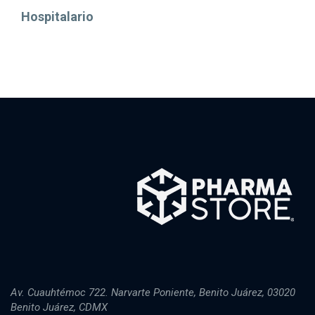
Hospitalario
Av. Cuauhtémoc 722. Narvarte Poniente, Benito Juárez, 03020
Benito Juárez, CDMX