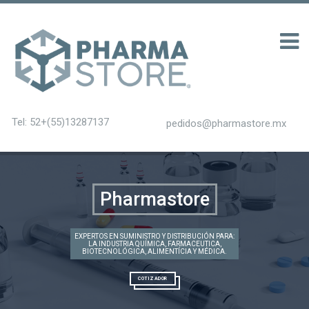
าก 100 รับ 200
Tel: 52+(55)13287137
pedidos@pharmastore.mx
Pharmastore
EXPERTOS EN SUMINISTRO Y DISTRIBUCIÓN PARA:
LA INDUSTRIA QUÍMICA, FARMACEUTICA,
BIOTECNOLÓGICA, ALIMENTÍCIA Y MÉDICA.
COTIZADOR