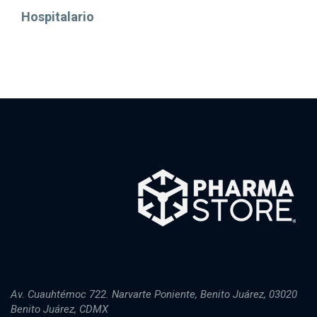
Hospitalario
Av. Cuauhtémoc 722. Narvarte Poniente, Benito Juárez, 03020
Benito Juárez, CDMX