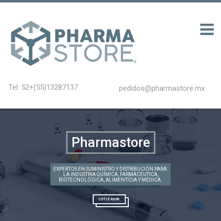
รับ 200
Tel: 52+(55)13287137
pedidos@pharmastore.mx
Pharmastore
EXPERTOS EN SUMINISTRO Y DISTRIBUCIÓN PARA:
LA INDUSTRIA QUÍMICA, FARMACEUTICA,
BIOTECNOLÓGICA, ALIMENTÍCIA Y MÉDICA.
COTIZADOR