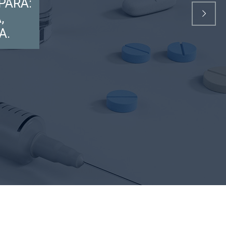
PARA:
,
A.