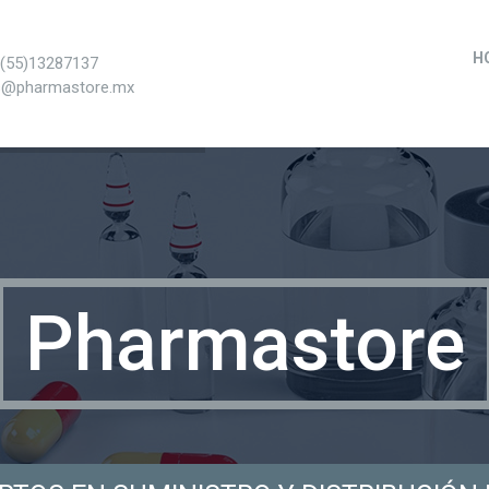
H
+(55)13287137
s@pharmastore.mx
Pharmastore