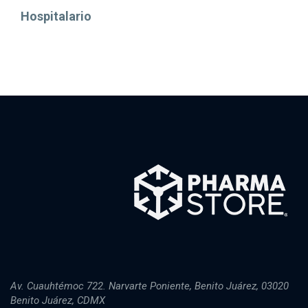
Hospitalario
Av. Cuauhtémoc 722. Narvarte Poniente, Benito Juárez, 03020
Benito Juárez, CDMX