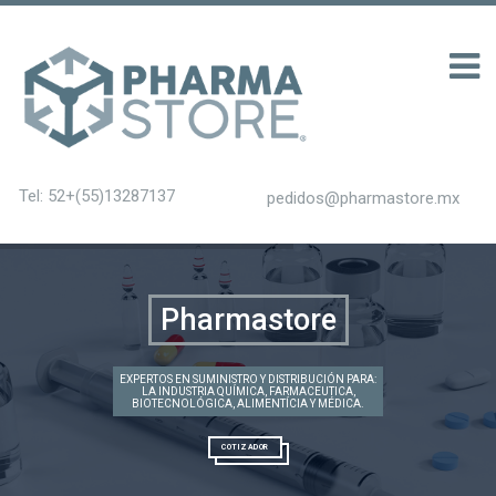
0 รับ 200
Tel: 52+(55)13287137
pedidos@pharmastore.mx
Pharmastore
EXPERTOS EN SUMINISTRO Y DISTRIBUCIÓN PARA:
LA INDUSTRIA QUÍMICA, FARMACEUTICA,
BIOTECNOLÓGICA, ALIMENTÍCIA Y MÉDICA.
COTIZADOR