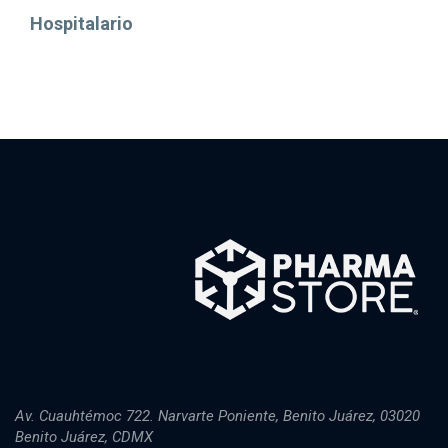
Hospitalario
Av. Cuauhtémoc 722. Narvarte Poniente, Benito Juárez, 03020
Benito Juárez, CDMX