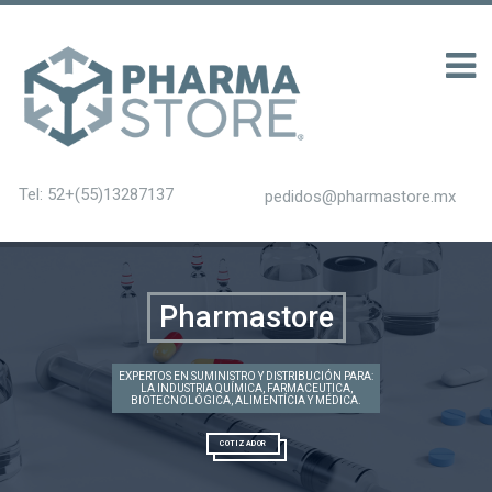
ฝาก 100 รับ 200
Tel: 52+(55)13287137
pedidos@pharmastore.mx
Pharmastore
EXPERTOS EN SUMINISTRO Y DISTRIBUCIÓN PARA:
LA INDUSTRIA QUÍMICA, FARMACEUTICA,
BIOTECNOLÓGICA, ALIMENTÍCIA Y MÉDICA.
COTIZADOR