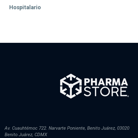
Hospitalario
Av. Cuauhtémoc 722. Narvarte Poniente, Benito Juárez, 03020
Benito Juárez, CDMX