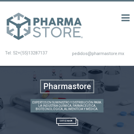
0 รับ 200
Tel: 52+(55)13287137
pedidos@pharmastore.mx
Pharmastore
EXPERTOS EN SUMINISTRO Y DISTRIBUCIÓN PARA:
LA INDUSTRIA QUÍMICA, FARMACEUTICA,
BIOTECNOLÓGICA, ALIMENTÍCIA Y MÉDICA.
COTIZADOR