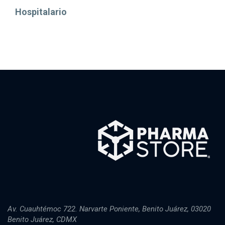
Hospitalario
Av. Cuauhtémoc 722. Narvarte Poniente, Benito Juárez, 03020
Benito Juárez, CDMX