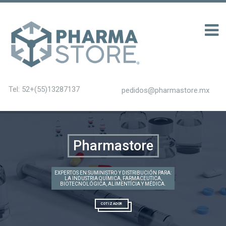
บ 200
Tel: 52+(55)13287137
pedidos@pharmastore.mx
Pharmastore
EXPERTOS EN SUMINISTRO Y DISTRIBUCIÓN PARA:
LA INDUSTRIA QUÍMICA, FARMACEUTICA,
BIOTECNOLÓGICA, ALIMENTÍCIA Y MÉDICA.
COTIZADOR