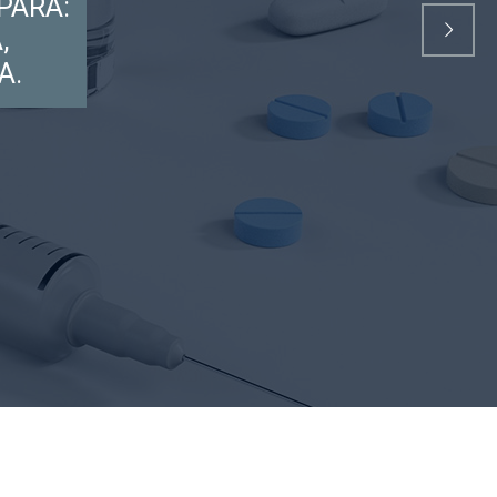
PARA:
,
A.