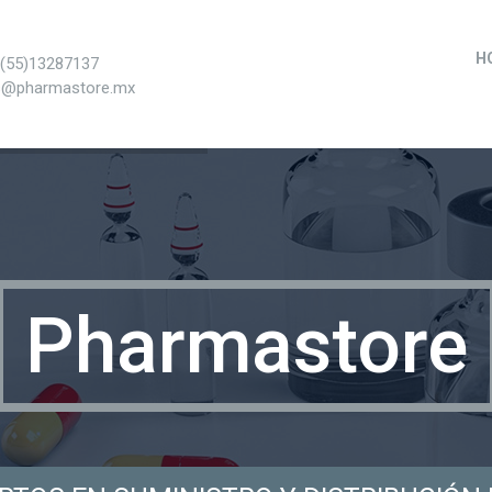
H
+(55)13287137
s@pharmastore.mx
Pharmastore