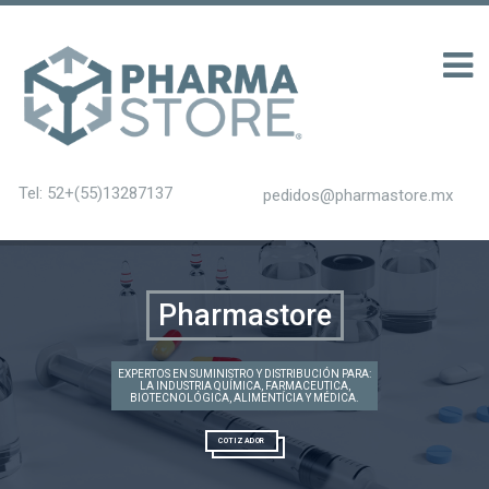
าก 100 รับ 200
Tel: 52+(55)13287137
pedidos@pharmastore.mx
Pharmastore
EXPERTOS EN SUMINISTRO Y DISTRIBUCIÓN PARA:
LA INDUSTRIA QUÍMICA, FARMACEUTICA,
BIOTECNOLÓGICA, ALIMENTÍCIA Y MÉDICA.
COTIZADOR