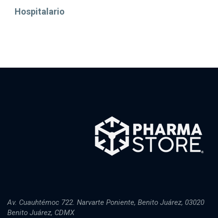
Hospitalario
Av. Cuauhtémoc 722. Narvarte Poniente, Benito Juárez, 03020
Benito Juárez, CDMX