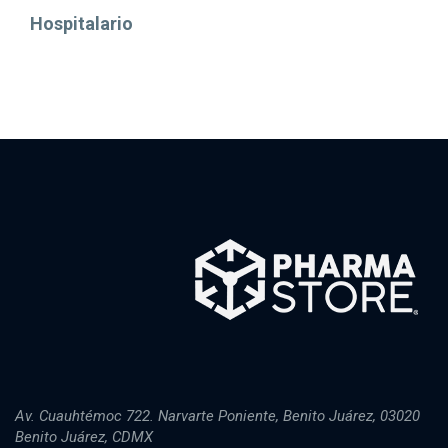
Hospitalario
Av. Cuauhtémoc 722. Narvarte Poniente, Benito Juárez, 03020
Benito Juárez, CDMX