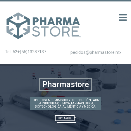
 รับ 200
Tel: 52+(55)13287137
pedidos@pharmastore.mx
Pharmastore
EXPERTOS EN SUMINISTRO Y DISTRIBUCIÓN PARA:
LA INDUSTRIA QUÍMICA, FARMACEUTICA,
BIOTECNOLÓGICA, ALIMENTÍCIA Y MÉDICA.
COTIZADOR