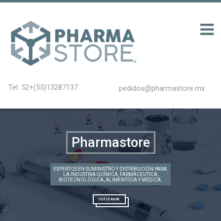
0 รับ 200
Tel: 52+(55)13287137
pedidos@pharmastore.mx
Pharmastore
EXPERTOS EN SUMINISTRO Y DISTRIBUCIÓN PARA:
LA INDUSTRIA QUÍMICA, FARMACEUTICA,
BIOTECNOLÓGICA, ALIMENTÍCIA Y MÉDICA.
COTIZADOR