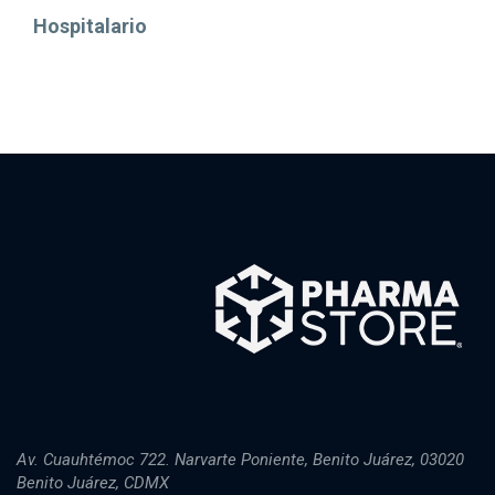
Hospitalario
Av. Cuauhtémoc 722. Narvarte Poniente, Benito Juárez, 03020
Benito Juárez, CDMX