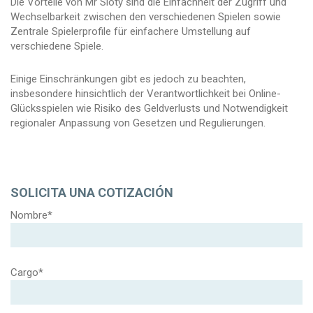
Die Vorteile von Mr Sloty sind die Einfachheit der Zugriff und
Wechselbarkeit zwischen den verschiedenen Spielen sowie
Zentrale Spielerprofile für einfachere Umstellung auf
verschiedene Spiele.
Einige Einschränkungen gibt es jedoch zu beachten,
insbesondere hinsichtlich der Verantwortlichkeit bei Online-
Glücksspielen wie Risiko des Geldverlusts und Notwendigkeit
regionaler Anpassung von Gesetzen und Regulierungen.
SOLICITA UNA COTIZACIÓN
Nombre*
Cargo*