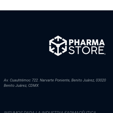
Av. Cuauhtémoc 722. Narvarte Poniente, Benito Juárez, 03020
Benito Juárez, CDMX
INSUMOS PARA LA INDUSTRIA FARMACÉUTICA