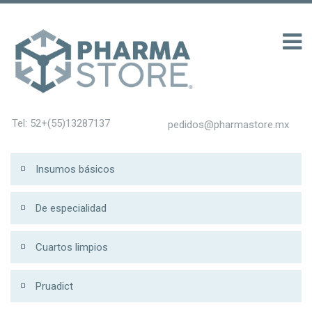
200
Tel: 52+(55)13287137
pedidos@pharmastore.mx
Insumos básicos
De especialidad
Cuartos limpios
Pruadict