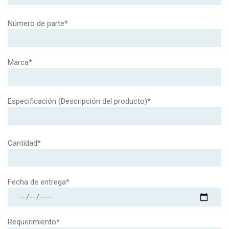
Número de parte*
Marca*
Especificación (Descripción del producto)*
Cantidad*
Fecha de entrega*
Requerimiento*