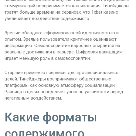
коммуникаций воспринимается как изоляция. Тинейджеры
тратят больше времени на сервисах, что 1xbet казино
увеличивает воздействие содержимого.
Зрелые обладают сформированной идентичностью и
опытом. Зрелые пользователи критичнее оценивают
информацию. Самовосприятие взрослых опирается на
реальные достижения в карьере. Цифровая валидация
играет меньшую роль в самовосприятии.
Старшие применяют сервисы для профессиональных
целей. Тинейджеры воспринимают общественные
платформы как основную атмосферу социализации.
Разница в целях определяет уровень уязвимости перед
негативным воздействием.
Какие форматы
содержимого