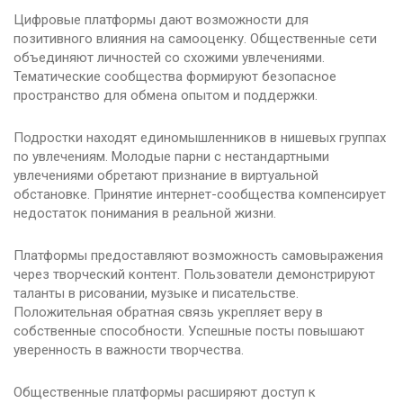
Цифровые платформы дают возможности для
позитивного влияния на самооценку. Общественные сети
объединяют личностей со схожими увлечениями.
Тематические сообщества формируют безопасное
пространство для обмена опытом и поддержки.
Подростки находят единомышленников в нишевых группах
по увлечениям. Молодые парни с нестандартными
увлечениями обретают признание в виртуальной
обстановке. Принятие интернет-сообщества компенсирует
недостаток понимания в реальной жизни.
Платформы предоставляют возможность самовыражения
через творческий контент. Пользователи демонстрируют
таланты в рисовании, музыке и писательстве.
Положительная обратная связь укрепляет веру в
собственные способности. Успешные посты повышают
уверенность в важности творчества.
Общественные платформы расширяют доступ к