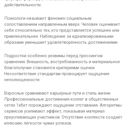
действительности.
Психологи называют феномен социальным
сопоставлением направленным вверх. Человек оценивает
себя относительно тех, кто представляется успешнее или
привлекательнее. Наблюдение за идеализированными
образами уменьшает удовлетворённость достижениями.
Подростки особенно уязвимы перед прессингом
сравнения. Внешность, востребованность и материальное
благополучие становятся критериями оценки.
Несоответствие стандартам провоцирует ощущение
неполноценности.
Взрослые сравнивают карьерные пути и стиль жизни.
Профессиональные достижения коллег в общественных
сетях 1хбет порождают ощущение отставания. Алгоритмы
сервисов усиливают эффект, показывая материал
преуспевающих участников. Отсутствие контекста создаёт
иллюзию лёгкости чужих успехов.