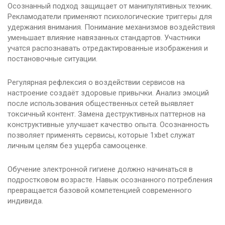
Осознанный подход защищает от манипулятивных техник.
Рекламодатели применяют психологические триггеры для
удержания внимания. Понимание механизмов воздействия
уменьшает влияние навязанных стандартов. Участники
учатся распознавать отредактированные изображения и
постановочные ситуации.
Регулярная рефлексия о воздействии сервисов на
настроение создаёт здоровые привычки. Анализ эмоций
после использования общественных сетей выявляет
токсичный контент. Замена деструктивных паттернов на
конструктивные улучшает качество опыта. Осознанность
позволяет применять сервисы, которые 1xbet служат
личным целям без ущерба самооценке.
Обучение электронной гигиене должно начинаться в
подростковом возрасте. Навык осознанного потребления
превращается базовой компетенцией современного
индивида.