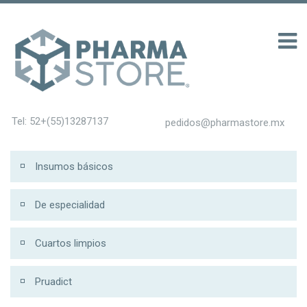
 รับ 200
Tel: 52+(55)13287137
pedidos@pharmastore.mx
Insumos básicos
De especialidad
Cuartos limpios
Pruadict