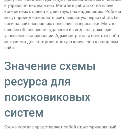
и управляет индексацию. Метатеги работают на плане
конкретных страниц и действуют на индексацию. Роботы
могут проиндексировать сайт, закрытую через robots.txt,
если на сайт направляют внешние гиперссылки. Метатег
noindex обеспечивает удаление из индекса даже при
успешном сканировании. Администраторы сочетают оба
механизма для контроля доступа краулеров к разделам
сайта.
Значение схемы
ресурса для
поисковиковых
систем
Схема портала представляет собой структурированный