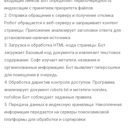
входящих линков. Бот определяет первоочередность
индексации с принятием приоритета файлов.
Отправка обращения к серверу и получение отклика.
Робот обращается к веб-серверу и запрашивает контент
страницы. Приложение анализирует заголовки ответа для
установления наличия источника.
Загрузка и обработка HTML-кода страницы. Бот
загружает базовый код документа и извлекает текстовое
содержание. Софт изучает метатеги, названия и
организованные информацию. Бот выявляет гиперссылки
для помещения в очередь.
Обработка директив контроля доступом. Программа
анализирует документ robots.txt и метатеги noindex,
nofollow. Бот соблюдает заданные правила.
Передача данных в индексную хранилище. Накопленная
информация передается на серверы поисковиковой
платформы для обработки и сортировки.