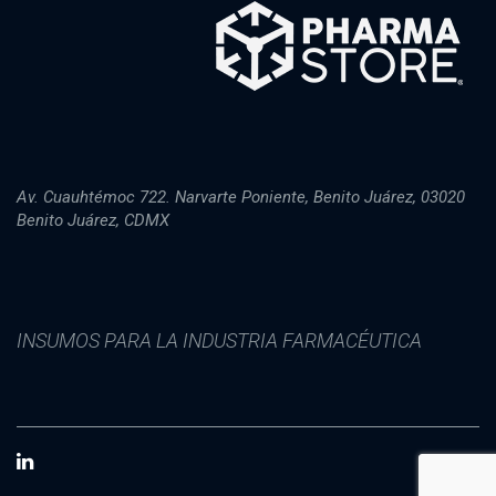
Av. Cuauhtémoc 722. Narvarte Poniente, Benito Juárez, 03020
Benito Juárez, CDMX
INSUMOS PARA LA INDUSTRIA FARMACÉUTICA