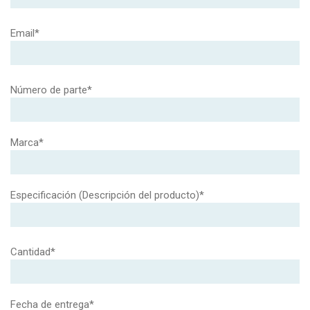
Email*
Número de parte*
Marca*
Especificación (Descripción del producto)*
Cantidad*
Fecha de entrega*