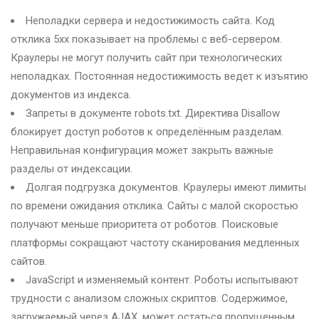
Неполадки сервера и недостижимость сайта. Код
отклика 5xx показывает на проблемы с веб-сервером.
Краулеры не могут получить сайт при технологических
неполадках. Постоянная недостижимость ведет к изъятию
документов из индекса.
Запреты в документе robots.txt. Директива Disallow
блокирует доступ роботов к определённым разделам.
Неправильная конфигурация может закрыть важные
разделы от индексации.
Долгая подгрузка документов. Краулеры имеют лимиты
по времени ожидания отклика. Сайты с малой скоростью
получают меньше приоритета от роботов. Поисковые
платформы сокращают частоту сканирования медленных
сайтов.
JavaScript и изменяемый контент. Роботы испытывают
трудности с анализом сложных скриптов. Содержимое,
загружаемый через AJAX, может остаться пропущенным