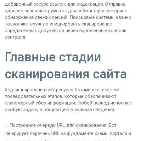
добавочный ресурс ссылок для индексации. Отправка
адресов через инструменты для вебмастеров ускоряет
обнаружение свежих секций. Поисковые системы казино
позволяют вручную инициировать сканирование
определенных документов через выделенные консоли
контроля.
Главные стадии
сканирования сайта
Ход сканирования веб-ресурса ботами включает из
последовательных этапов, которые обеспечивают
планомерный сбор информации. Любой период исполняет
особую задачу в общем цикле анализа сведений.
Построение очереди URL для сканирования. Бот
генерирует перечень URL на фундаменте схемы портала и