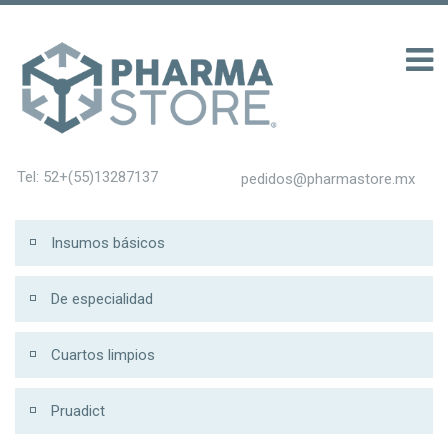
00 รับ 200
Tel: 52+(55)13287137
pedidos@pharmastore.mx
Insumos básicos
De especialidad
Cuartos limpios
Pruadict