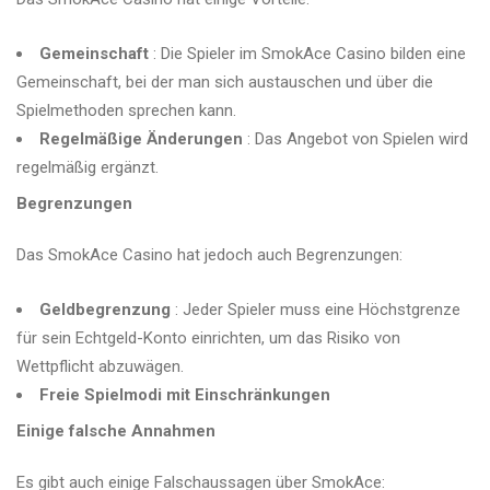
Gemeinschaft
: Die Spieler im SmokAce Casino bilden eine
Gemeinschaft, bei der man sich austauschen und über die
Spielmethoden sprechen kann.
Regelmäßige Änderungen
: Das Angebot von Spielen wird
regelmäßig ergänzt.
Begrenzungen
Das SmokAce Casino hat jedoch auch Begrenzungen:
Geldbegrenzung
: Jeder Spieler muss eine Höchstgrenze
für sein Echtgeld-Konto einrichten, um das Risiko von
Wettpflicht abzuwägen.
Freie Spielmodi mit Einschränkungen
Einige falsche Annahmen
Es gibt auch einige Falschaussagen über SmokAce: