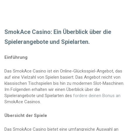
SmokAce Casino: Ein Überblick über die
Spielerangebote und Spielarten.
Einführung
Das SmokAce Casino ist ein Online-Glücksspiel-Angebot, das
auf eine Vielzahl von Spielen basiert. Das Angebot reicht von
klassischen Tischspielen bis hin zu modernen Slot-Maschinen.
Im Folgenden erhalten wir einen Überblick über die
Spielerangebote und Spielarten des
fordere deinen Bonus an
SmokAce Casinos.
Übersicht der Spiele
Das SmokAce Casino bietet eine umfangreiche Auswahl an