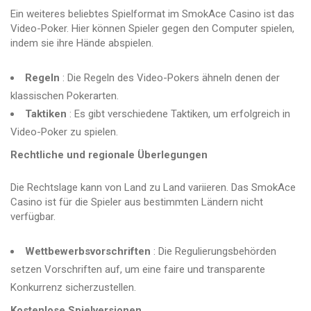
Ein weiteres beliebtes Spielformat im SmokAce Casino ist das
Video-Poker. Hier können Spieler gegen den Computer spielen,
indem sie ihre Hände abspielen.
Regeln
: Die Regeln des Video-Pokers ähneln denen der
klassischen Pokerarten.
Taktiken
: Es gibt verschiedene Taktiken, um erfolgreich in
Video-Poker zu spielen.
Rechtliche und regionale Überlegungen
Die Rechtslage kann von Land zu Land variieren. Das SmokAce
Casino ist für die Spieler aus bestimmten Ländern nicht
verfügbar.
Wettbewerbsvorschriften
: Die Regulierungsbehörden
setzen Vorschriften auf, um eine faire und transparente
Konkurrenz sicherzustellen.
Kostenlose Spielversionen