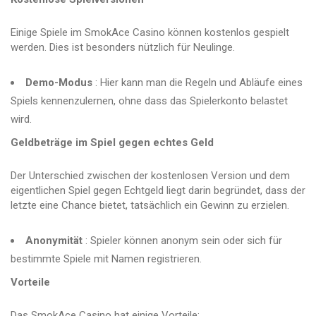
Einige Spiele im SmokAce Casino können kostenlos gespielt
werden. Dies ist besonders nützlich für Neulinge.
Demo-Modus
: Hier kann man die Regeln und Abläufe eines
Spiels kennenzulernen, ohne dass das Spielerkonto belastet
wird.
Geldbeträge im Spiel gegen echtes Geld
Der Unterschied zwischen der kostenlosen Version und dem
eigentlichen Spiel gegen Echtgeld liegt darin begründet, dass der
letzte eine Chance bietet, tatsächlich ein Gewinn zu erzielen.
Anonymität
: Spieler können anonym sein oder sich für
bestimmte Spiele mit Namen registrieren.
Vorteile
Das SmokAce Casino hat einige Vorteile: