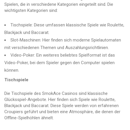
Spielen, die in verschiedene Kategorien eingeteilt sind. Die
wichtigsten Kategorien sind:
Tischspiele: Diese umfassen klassische Spiele wie Roulette,
Blackjack und Baccarat.
Slot-Maschinen: Hier finden sich moderne Spielautomaten
mit verschiedenen Themen und Auszahlungsrichtlinien.
Video-Poker: Ein weiteres beliebtes Spielformat ist das
Video-Poker, bei dem Spieler gegen den Computer spielen
können.
Tischspiele
Die Tischspiele des SmokAce Casinos sind klassische
Glücksspiel-Angebote. Hier finden sich Spiele wie Roulette,
Blackjack und Baccarat. Diese Spiele werden von erfahrenen
Croupiers geführt und bieten eine Atmosphäre, die denen der
Offline-Spielhöhlen ähnelt.