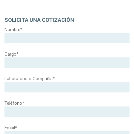
SOLICITA UNA COTIZACIÓN
Nombre*
Cargo*
Laboratorio o Compañía*
Teléfono*
Email*