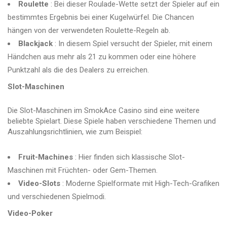
Roulette
: Bei dieser Roulade-Wette setzt der Spieler auf ein
bestimmtes Ergebnis bei einer Kugelwürfel. Die Chancen
hängen von der verwendeten Roulette-Regeln ab.
Blackjack
: In diesem Spiel versucht der Spieler, mit einem
Händchen aus mehr als 21 zu kommen oder eine höhere
Punktzahl als die des Dealers zu erreichen.
Slot-Maschinen
Die Slot-Maschinen im SmokAce Casino sind eine weitere
beliebte Spielart. Diese Spiele haben verschiedene Themen und
Auszahlungsrichtlinien, wie zum Beispiel:
Fruit-Machines
: Hier finden sich klassische Slot-
Maschinen mit Früchten- oder Gem-Themen.
Video-Slots
: Moderne Spielformate mit High-Tech-Grafiken
und verschiedenen Spielmodi.
Video-Poker