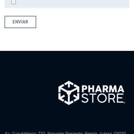
Av. Cuauhtémoc 722. Narvarte Poniente, Benito Juárez, 03020