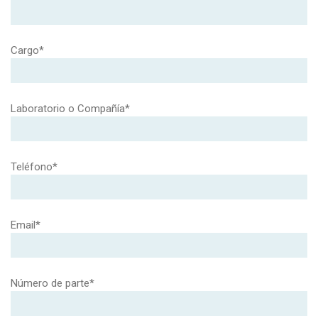
Cargo*
Laboratorio o Compañía*
Teléfono*
Email*
Número de parte*