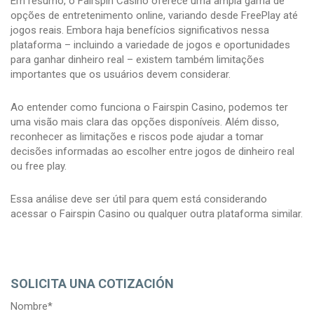
Em resumo, o Fairspin Casino oferece uma ampla gama de
opções de entretenimento online, variando desde FreePlay até
jogos reais. Embora haja benefícios significativos nessa
plataforma – incluindo a variedade de jogos e oportunidades
para ganhar dinheiro real – existem também limitações
importantes que os usuários devem considerar.
Ao entender como funciona o Fairspin Casino, podemos ter
uma visão mais clara das opções disponíveis. Além disso,
reconhecer as limitações e riscos pode ajudar a tomar
decisões informadas ao escolher entre jogos de dinheiro real
ou free play.
Essa análise deve ser útil para quem está considerando
acessar o Fairspin Casino ou qualquer outra plataforma similar.
SOLICITA UNA COTIZACIÓN
Nombre*