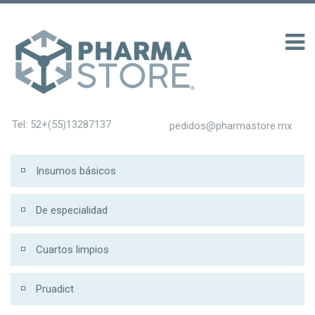
00
Tel: 52+(55)13287137
pedidos@pharmastore.mx
Insumos básicos
De especialidad
Cuartos limpios
Pruadict