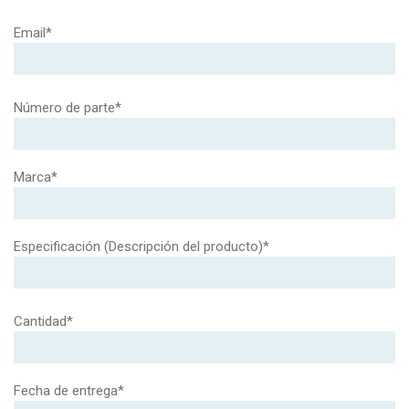
Email*
Número de parte*
Marca*
Especificación (Descripción del producto)*
Cantidad*
Fecha de entrega*