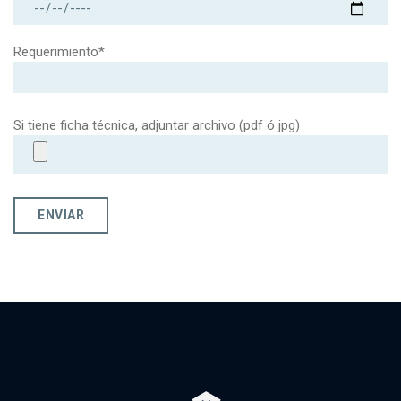
Requerimiento*
Si tiene ficha técnica, adjuntar archivo (pdf ó jpg)