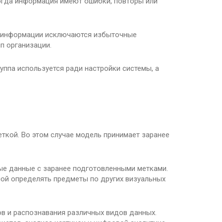
огда информация имеют ошибки, повторы или
а информации исключаются избыточные
п организации.
уппа используется ради настройки системы, а
ткой. Во этом случае модель принимает заранее
ые данные с заранее подготовленными метками.
ной определять предметы по других визуальных
ов и распознавания различных видов данных.