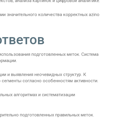
кстов, анализа картинок и цифровой аналитике.
ии значительного количества корректных azino
ответов
использования подготовленных меток. Система
ормации.
ии и выявления неочевидных структур. К
 сегменты согласно особенностям активности.
ельных алгоритмах и систематизации
арительно подготовленных правильных меток.