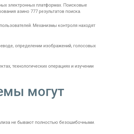
чных электронных платформах. Поисковые
вания азино 777 результатов поиска.
пользователей. Механизмы контроля находят
реводе, определении изображений, голосовых
ктах, технологических операциях и изучении
емы могут
нализа не бывают полностью безошибочными.