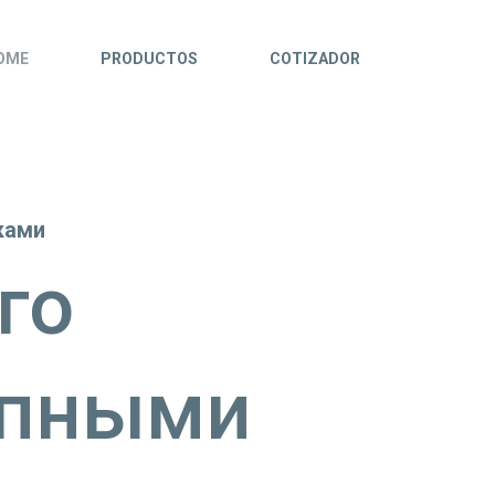
OME
PRODUCTOS
COTIZADOR
ками
го
упными