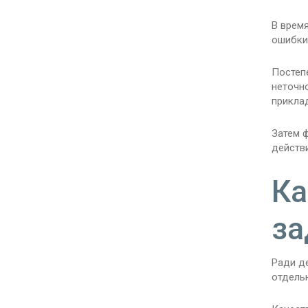
В врем
ошибки
Постеп
неточн
прикла
Затем 
действ
Ка
за
Ради д
отдельн