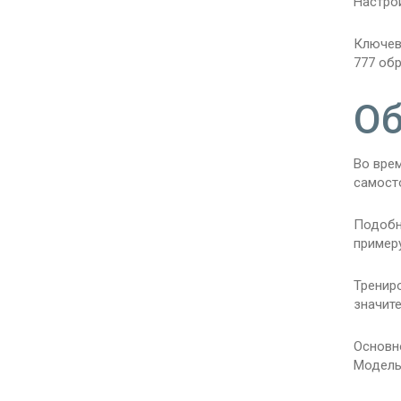
Настрой
Ключев
777 обр
Об
Во вре
самост
Подобн
пример
Трениро
значит
Основн
Модель