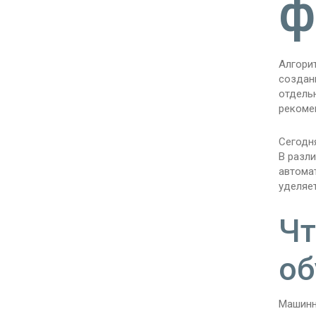
ф
Алгори
создан
отдель
рекоме
Сегодн
В разли
автома
уделяе
Чт
об
Машинн