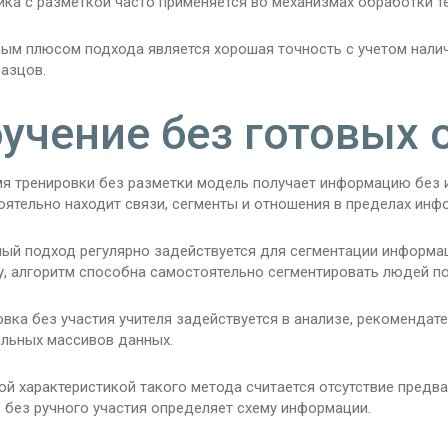
ка с разметкой часто применяется во механизмах обработки те
ым плюсом подхода является хорошая точность с учетом налич
азцов.
учение без готовых 
мя тренировки без разметки модель получает информацию без 
оятельно находит связи, сегменты и отношения в пределах инф
ый подход регулярно задействуется для сегментации информац
у, алгоритм способна самостоятельно сегментировать людей по
вка без участия учителя задействуется в анализе, рекомендат
ельных массивов данных.
ой характеристикой такого метода считается отсутствие предв
 без ручного участия определяет схему информации.