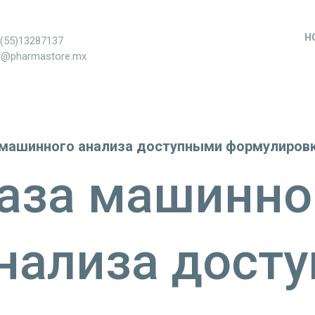
H
+(55)13287137
s@pharmastore.mx
 машинного анализа доступными формулиров
аза машинно
нализа дост