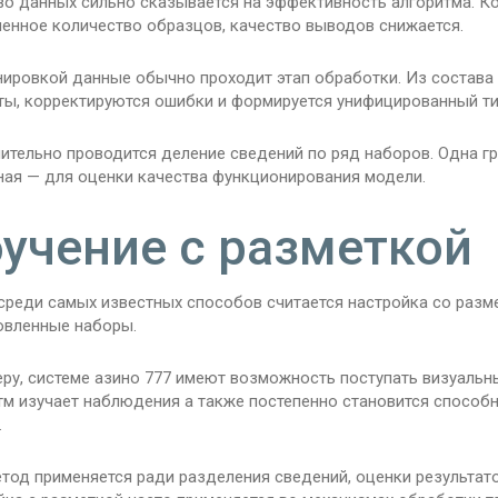
во данных сильно сказывается на эффективность алгоритма. К
ченное количество образцов, качество выводов снижается.
нировкой данные обычно проходит этап обработки. Из состав
ты, корректируются ошибки и формируется унифицированный ти
тельно проводится деление сведений по ряд наборов. Одна гр
ная — для оценки качества функционирования модели.
учение с разметкой
среди самых известных способов считается настройка со разме
овленные наборы.
еру, системе азино 777 имеют возможность поступать визуальн
тм изучает наблюдения а также постепенно становится способ
.
тод применяется ради разделения сведений, оценки результат