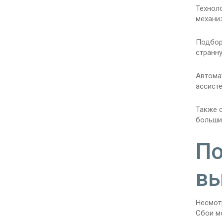
Технол
механи
Подбор
странн
Автома
ассисте
Также с
больши
По
вы
Несмот
Сбои м