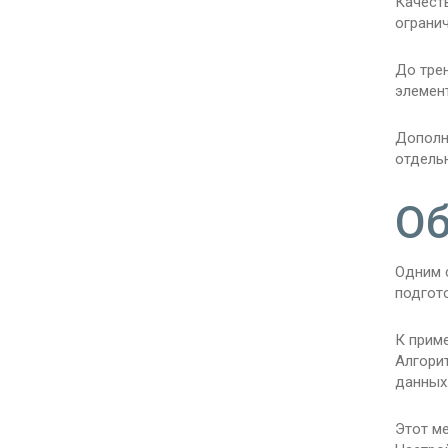
Качест
ограни
До тре
элемен
Дополни
отдель
Об
Одним 
подгот
К прим
Алгори
данных
Этот ме