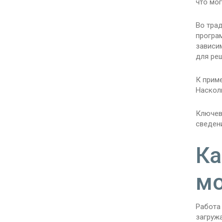
что мог
Во тра
програ
зависи
для ре
К приме
Наскол
Ключев
сведени
Ка
м
Работа
загружа