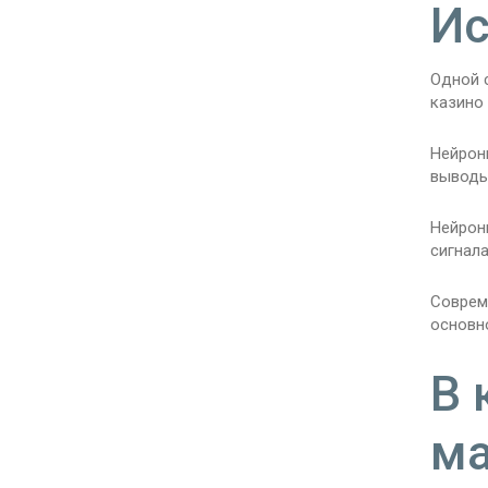
Ис
Одной 
казино
Нейрон
выводы
Нейронн
сигнал
Соврем
основно
В 
ма