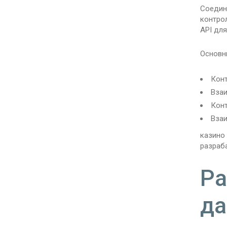
Соедин
контро
API для
Основн
Конт
Взаи
Конт
Взаи
казино
разраб
Ра
д