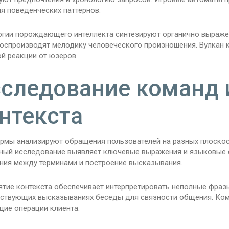
я поведенческих паттернов.
огии порождающего интеллекта синтезируют органично выраже
воспроизводят мелодику человеческого произношения. Вулкан 
й реакции от юзеров.
следование команд 
нтекста
рмы анализируют обращения пользователей на разных плоскост
ный исследование выявляет ключевые выражения и языковые 
ния между терминами и построение высказывания.
ятие контекста обеспечивает интерпретировать неполные фра
ствующих высказываниях беседы для связности общения. Комп
щие операции клиента.