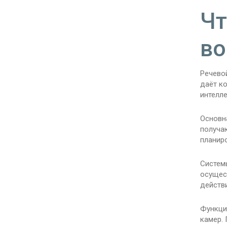
Чт
в
Речево
даёт к
интелл
Основн
получаю
планир
Систем
осущес
действ
Функци
камер.