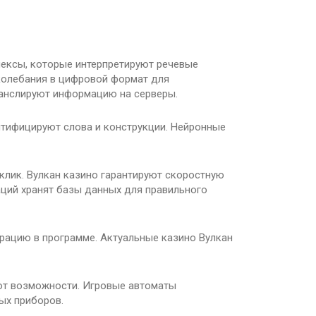
ексы, которые интерпретируют речевые
 колебания в цифровой формат для
анслируют информацию на серверы.
тифицируют слова и конструкции. Нейронные
клик. Вулкан казино гарантируют скоростную
ций хранят базы данных для правильного
рацию в программе. Актуальные казино Вулкан
ют возможности. Игровые автоматы
ых приборов.