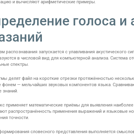
ацию и вычисляют арифметические примеры.
ределение голоса и 
азаний
зм распознавания запускается с улавливания акустического с
азуются в числовой вид для компьютерной анализа. Система о
ьные спектры.
тмы делят файл на короткие отрезки протяжённостью нескольк
е фонем — мельчайших звуковых компонентов языка. Сравниваю
 знаний.
кс применяет математические приёмы для выявления наиболе
ают распространённость применения выражений и языковые но
ния точности.
формирования словесного представления выполняется смыслов