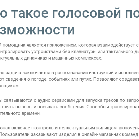
о такое голосовой п
озможности
й помощник является приложением, которая взаимодействует с
онтролировать устройствами без клавиатуры или тактильного д
ектуальных динамиках и машинных комплексах.
ая задача заключается в распознавании инструкций и исполне
т сведения о погоде, событиях или путях. Позволяют создава
овщиком.
ы связываются с аудио сервисами для запуска треков по запро
твлять вызовы и посылать сообщения. Способны транслироват
ительного времени.
онал включает контроль интеллектуальным жилищем: включение
 Пользователи заказывают изделия в онлайн-магазинах коман