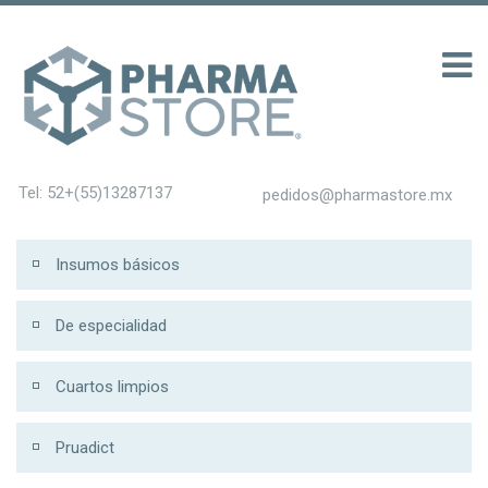
 รับ 200
Tel: 52+(55)13287137
pedidos@pharmastore.mx
Insumos básicos
De especialidad
Cuartos limpios
Pruadict