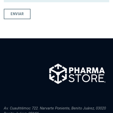
Av. Cuauhtémoc 722. Narvarte Poniente, Benito Juárez, 03020