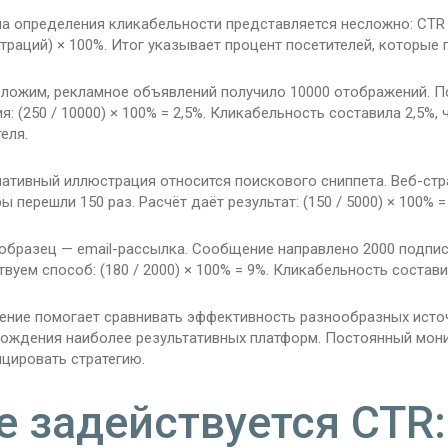
а определения кликабельности представляется несложно: CTR =
раций) × 100%. Итог указывает процент посетителей, которые 
ложим, рекламное объявлений получило 10000 отображений. По
я: (250 / 10000) × 100% = 2,5%. Кликабельность составила 2,5%
еля.
ативный иллюстрация относится поискового сниппета. Веб-стра
ы перешли 150 раз. Расчёт даёт результат: (150 / 5000) × 100% 
 образец — email-рассылка. Сообщение направлено 2000 подпис
вуем способ: (180 / 2000) × 100% = 9%. Кликабельность состав
ение помогает сравнивать эффективность разнообразных источ
хождения наиболее результативных платформ. Постоянный мон
цировать стратегию.
е задействуется CTR: