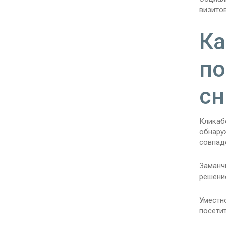
визитов
Ка
по
сн
Кликаб
обнару
совпад
Заманч
решени
Уместно
посетит