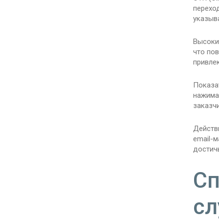
перехо
указыва
Высокий
что по
привле
Показа
нажимае
заказч
Действи
email-
достичь
Сп
сл