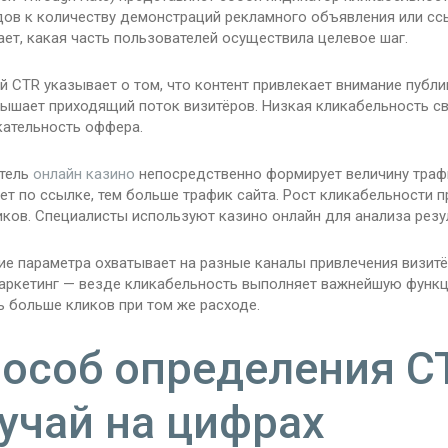
дов к количеству демонстраций рекламного объявления или ссы
ет, какая часть пользователей осуществила целевое шаг.
 CTR указывает о том, что контент привлекает внимание публи
вышает приходящий поток визитёров. Низкая кликабельность с
кательность оффера.
тель
онлайн казино
непосредственно формирует величину траф
т по ссылке, тем больше трафик сайта. Рост кликабельности 
иков. Специалисты используют казино онлайн для анализа резу
е параметра охватывает на разные каналы привлечения визитё
маркетинг — везде кликабельность выполняет важнейшую функ
 больше кликов при том же расходе.
особ определения C
учай на цифрах