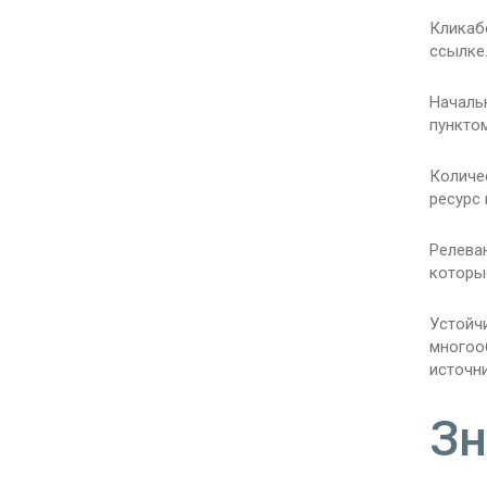
Кликаб
ссылке
Началь
пунктом
Количе
ресурс 
Релева
которы
Устойч
многоо
источни
Зн