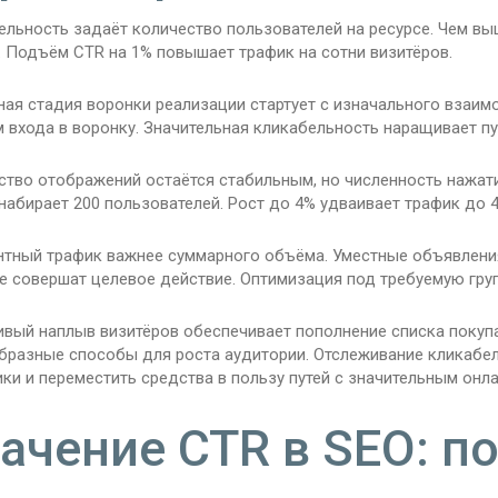
ельность задаёт количество пользователей на ресурсе. Чем вы
. Подъём CTR на 1% повышает трафик на сотни визитёров.
ная стадия воронки реализации стартует с изначального взаим
 входа в воронку. Значительная кликабельность наращивает п
ство отображений остаётся стабильным, но численность нажати
набирает 200 пользователей. Рост до 4% удваивает трафик до
нтный трафик важнее суммарного объёма. Уместные объявления
е совершат целевое действие. Оптимизация под требуемую груп
ивый наплыв визитёров обеспечивает пополнение списка покуп
бразные способы для роста аудитории. Отслеживание кликабе
ки и переместить средства в пользу путей с значительным онла
ачение CTR в SEO: п