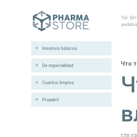
00
Tel: 52
pedido
Insumos básicos
Что т
De especialidad
Ч
Cuartos limpios
Pruadict
в
CTR (Cl