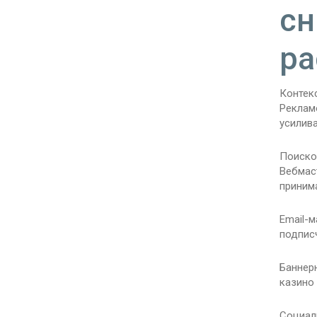
сн
ра
Контек
Реклам
усилива
Поиско
Вебмаст
принима
Email-
подпис
Баннер
казино 
Социал