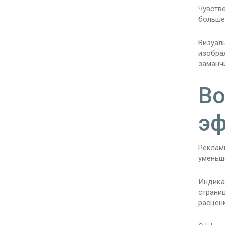
Чувстве
больше
Визуаль
изобра
заманч
Во
эф
Реклам
уменьш
Индика
страни
расценк