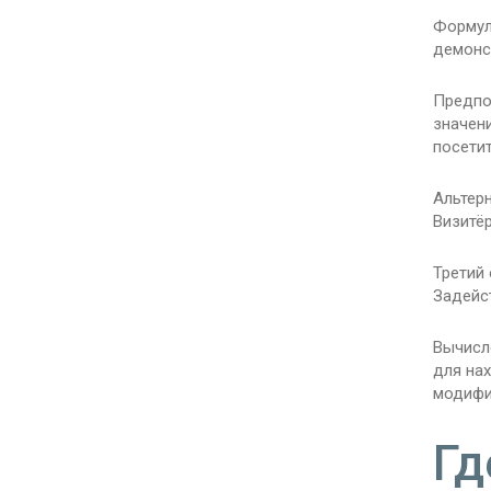
Формул
демонст
Предпо
значени
посетит
Альтерн
Визитёр
Третий
Задейст
Вычисл
для на
модифи
Гд