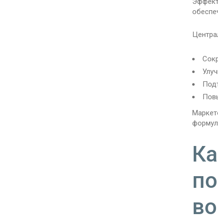
Эффект
обеспе
Центра
Сокр
Улуч
Подъ
Повы
Маркет
формул
Ка
по
во