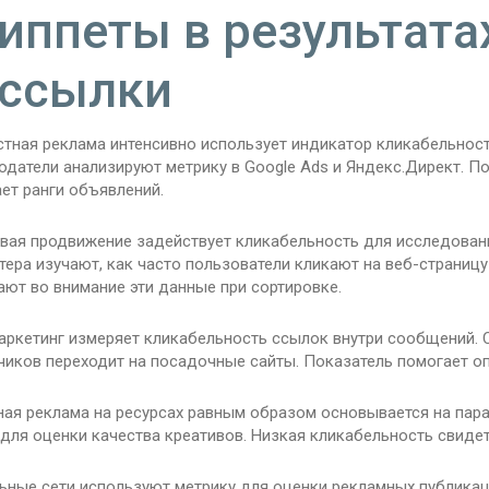
иппеты в результатах
ссылки
стная реклама интенсивно использует индикатор кликабельнос
одатели анализируют метрику в Google Ads и Яндекс.Директ. П
ет ранги объявлений.
вая продвижение задействует кликабельность для исследования
ера изучают, как часто пользователи кликают на веб-страниц
ют во внимание эти данные при сортировке.
маркетинг измеряет кликабельность ссылок внутри сообщений.
чиков переходит на посадочные сайты. Показатель помогает о
ная реклама на ресурсах равным образом основывается на пар
для оценки качества креативов. Низкая кликабельность свидет
ьные сети используют метрику для оценки рекламных публикац