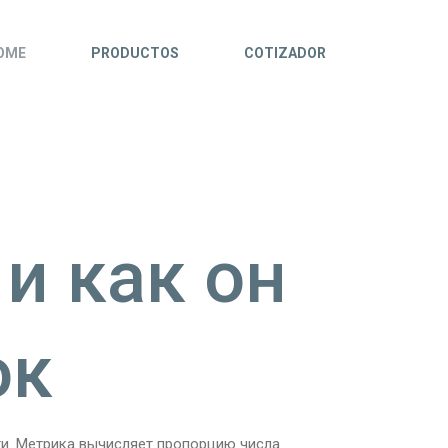
OME
PRODUCTOS
COTIZADOR
и как он
ок
ти. Метрика вычисляет пропорцию числа