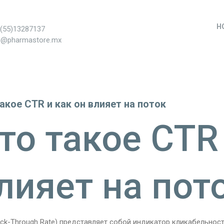
H
+(55)13287137
s@pharmastore.mx
акое CTR и как он влияет на поток
то такое CTR 
лияет на пот
ick-Through Rate) представляет собой индикатор кликабельнос