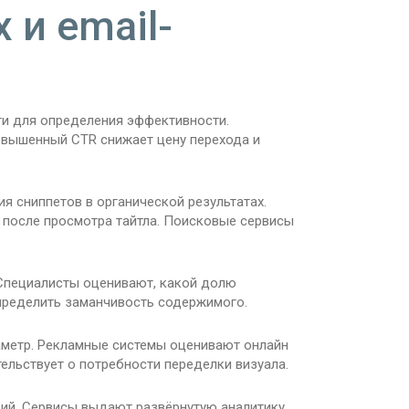
 и email-
ти для определения эффективности.
овышенный CTR снижает цену перехода и
 сниппетов в органической результатах.
у после просмотра тайтла. Поисковые сервисы
 Специалисты оценивают, какой долю
пределить заманчивость содержимого.
аметр. Рекламные системы оценивают онлайн
ельствует о потребности переделки визуала.
ий. Сервисы выдают развёрнутую аналитику