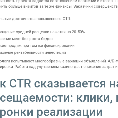
ивность проекта задаётся соотношением вложений и итогов. 
чить больше визитов за те же финансы. Заказчики совершенст
льные достоинства повышенного CTR:
ащение средней расценки нажатия на 20-50%
шение мест без роста бидов
ём продаж при том же финансировании
шение рентабельности инвестиций
ологи испытывают многообразные вариации объявлений. А/Б-те
ировки. Работа над улучшением казино даёт снижение затрат и
к CTR сказывается н
сещаемости: клики, 
ронки реализации