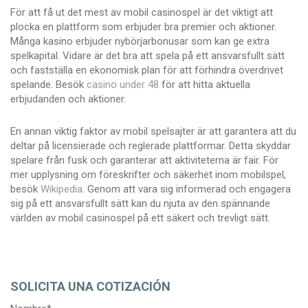
För att få ut det mest av mobil casinospel är det viktigt att
plocka en plattform som erbjuder bra premier och aktioner.
Många kasino erbjuder nybörjarbonusar som kan ge extra
spelkapital. Vidare är det bra att spela på ett ansvarsfullt sätt
och fastställa en ekonomisk plan för att förhindra överdrivet
spelande. Besök
casino under 48
för att hitta aktuella
erbjudanden och aktioner.
En annan viktig faktor av mobil spelsajter är att garantera att du
deltar på licensierade och reglerade plattformar. Detta skyddar
spelare från fusk och garanterar att aktiviteterna är fair. För
mer upplysning om föreskrifter och säkerhet inom mobilspel,
besök
Wikipedia
. Genom att vara sig informerad och engagera
sig på ett ansvarsfullt sätt kan du njuta av den spännande
världen av mobil casinospel på ett säkert och trevligt sätt.
SOLICITA UNA COTIZACIÓN