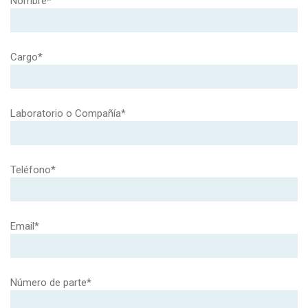
Nombre*
Cargo*
Laboratorio o Compañía*
Teléfono*
Email*
Número de parte*