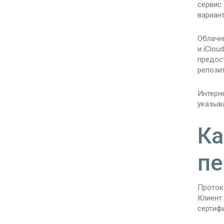
сервис
вариан
Облачны
и iClo
предос
репози
Интерн
указыв
Ка
пе
Проток
Клиент
сертиф