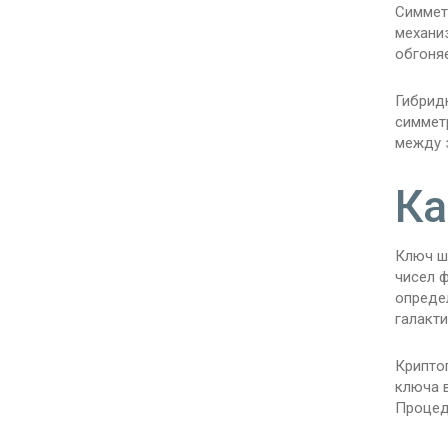
Симмет
механи
обгоняе
Гибрид
симмет
между 
Ка
Ключ ш
чисел ф
опреде
галакт
Крипто
ключа 
Процед