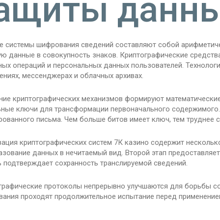
ащиты данн
е системы шифрования сведений составляют собой арифметич
ую данные в совокупность знаков. Криптографические средст
ных операций и персональных данных пользователей. Технолог
ениях, мессенджерах и облачных архивах.
ние криптографических механизмов формируют математически
ьные ключи для трансформации первоначального содержимого.
рованного письма. Чем больше битов имеет ключ, тем труднее 
зация криптографических систем 7К казино содержит несколько
азование данных в нечитаемый вид. Второй этап предоставляет
ь подтверждает сохранность транслируемой сведений.
графические протоколы непрерывно улучшаются для борьбы с
вания проходят продолжительное испытание перед применение