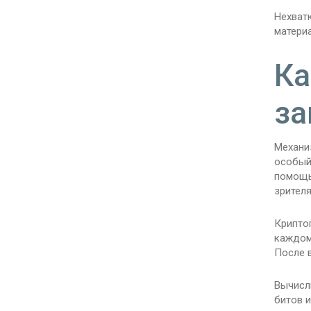
Нехват
матери
Ка
за
Механи
особый
помощь
зрителя
Крипто
каждом
После 
Вычисл
битов 