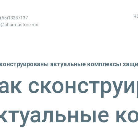
H
+(55)13287137
s@pharmastore.mx
сконструированы актуальные комплексы защ
ак сконстру
ктуальные к