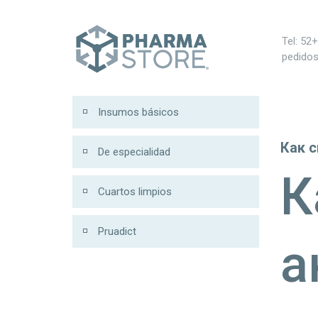
0
Tel: 52
pedido
Insumos básicos
Как 
De especialidad
К
Cuartos limpios
Pruadict
а