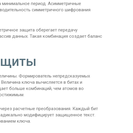
 минимальное период. Асимметричные
зводительность симметричного шифрования
тричное защита оберегает передачу
ссив данных. Такая комбинация создает баланс
ащиты
величины. Формирователь непредсказуемых
 Величина ключа вычисляется в битах и
ает больше комбинаций, чем атомов во
достижимым.
через расчетные преобразования. Каждый бит
 радикально модифицирует защищенное текст.
ованием ключа.