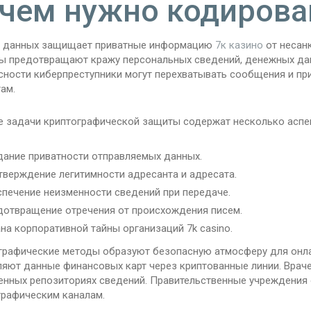
чем нужно кодирова
 данных защищает приватные информацию
7к казино
от несан
ы предотвращают кражу персональных сведений, денежных дан
сности киберпреступники могут перехватывать сообщения и пр
ам.
е задачи криптографической защиты содержат несколько аспе
ание приватности отправляемых данных.
верждение легитимности адресанта и адресата.
печение неизменности сведений при передаче.
отвращение отречения от происхождения писем.
на корпоративной тайны организаций 7k casino.
графические методы образуют безопасную атмосферу для онла
ляют данные финансовых карт через криптованные линии. Врач
нных репозиториях сведений. Правительственные учреждения
графическим каналам.