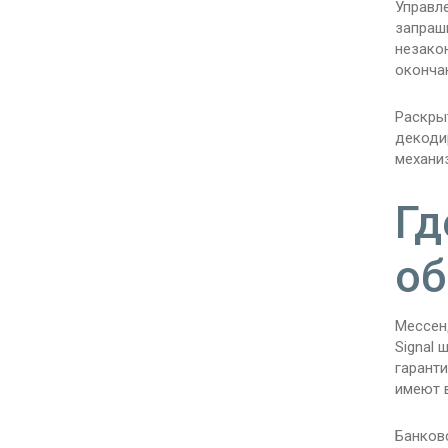
Управл
запраш
незако
оконча
Раскры
декоди
механи
Гд
об
Мессен
Signal
гаранти
имеют 
Банков