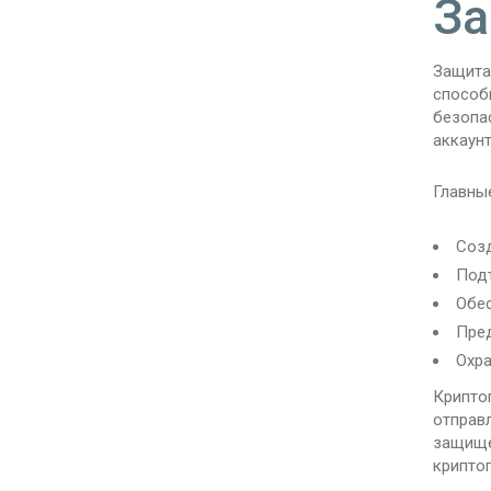
За
Защита
способ
безопа
аккаунт
Главны
Созд
Подт
Обес
Пред
Охра
Крипто
отправ
защище
крипто