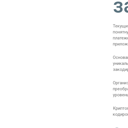
з
Текущи
понятн
платеж
прилож
Основа
уникал
закоди
Органи
преобр
уровен
Крипто
кодиро