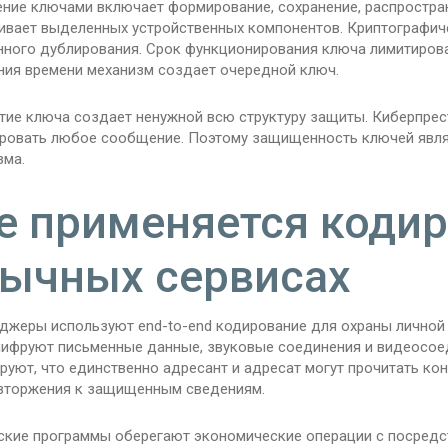
ение ключами включает формирование, сохранение, распростран
ивает выделенных устройственных компонентов. Криптографич
нного дублирования. Срок функционирования ключа лимитирова
ния времени механизм создает очередной ключ.
тие ключа создает ненужной всю структуру защиты. Киберпрес
ровать любое сообщение. Поэтому защищенность ключей явля
зма.
е применяется кодир
ычных сервисах
джеры используют end-to-end кодирование для охраны личной к
 шифруют письменные данные, звуковые соединения и видеосое
руют, что единственно адресант и адресат могут прочитать ко
вторжения к защищенным сведениям.
ские программы оберегают экономические операции с посредс