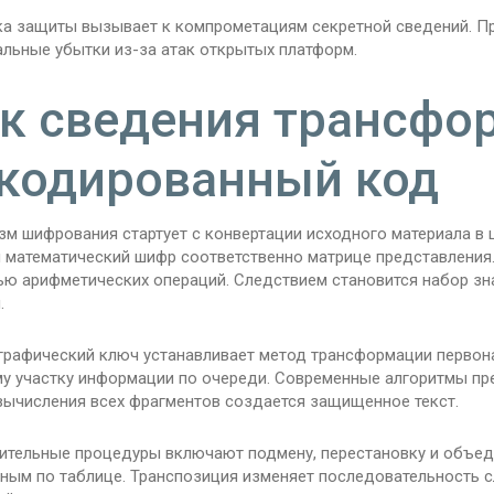
ка защиты вызывает к компрометациям секретной сведений. 
альные убытки из-за атак открытых платформ.
к сведения трансфо
кодированный код
зм шифрования стартует с конвертации исходного материала в
 математический шифр соответственно матрице представления.
ю арифметических операций. Следствием становится набор зн
.
графический ключ устанавливает метод трансформации первон
у участку информации по очереди. Современные алгоритмы пре
вычисления всех фрагментов создается защищенное текст.
ительные процедуры включают подмену, перестановку и объед
иным по таблице. Транспозиция изменяет последовательность с