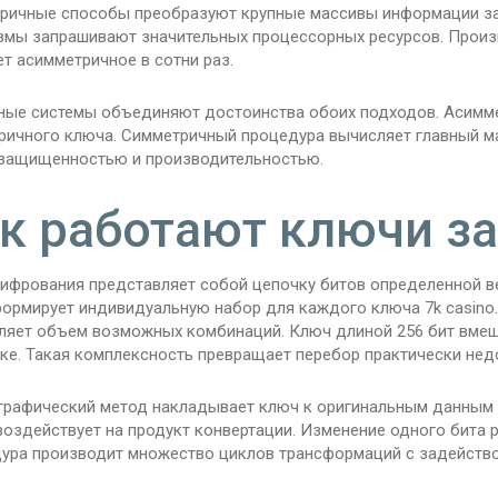
ричные способы преобразуют крупные массивы информации за
змы запрашивают значительных процессорных ресурсов. Прои
т асимметричное в сотни раз.
ные системы объединяют достоинства обоих подходов. Асимме
ричного ключа. Симметричный процедура вычисляет главный ма
защищенностью и производительностью.
к работают ключи з
ифрования представляет собой цепочку битов определенной 
ормирует индивидуальную набор для каждого ключа 7k casino.
ляет объем возможных комбинаций. Ключ длиной 256 бит вмещ
ике. Такая комплексность превращает перебор практически не
графический метод накладывает ключ к оригинальным данным 
воздействует на продукт конвертации. Изменение одного бита
ура производит множество циклов трансформаций с задейств