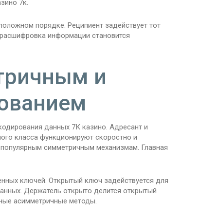
зино 7к.
оложном порядке. Реципиент задействует тот
а расшифровка информации становится
тричным и
ованием
одирования данных 7К казино. Адресант и
ого класса функционируют скоростно и
к популярным симметричным механизмам. Главная
енных ключей. Открытый ключ задействуется для
анных. Держатель открыто делится открытый
тные асимметричные методы.