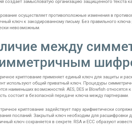
ий создает замысловатую организацию защищенного текста ка
рование осуществляет противоположные изменения в противоп
ичный ключ к закодированному письму. Без правильного ключ
ески невозможным.
личие между симме
симметричным шифр
ричное криптование применяет единый ключ для защиты и раск
ент используют общий приватный ключ. Процедуры симметричн
тся наименьших возможностей. AES, DES и Blowfish относятся 
сть состоит в безопасной передаче ключа между партнерами.
тричное криптование задействует пару арифметически сопряж
вания посланий. Закрытый ключ необходим для расшифровки д
Личный ключ сохраняется в секрете. RSA и ECC образуют извес