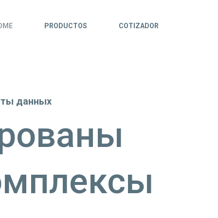
OME
PRODUCTOS
COTIZADOR
иты данных
ированы
омплексы