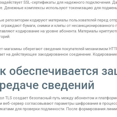
 задействует SSL-сертификаты для надежного подключения. Д
те. Денежные комплексы используют токенизацию для подмен
е репозитории кодируют материалы пользователей перед отправ
ud ограждают бумаги, снимки и клипы от несанкционированного
тавляют кодирование на уровне абонента. Материалы криптуютс
торий.
ет-магазины оберегают сведения покупателей механизмом HTTP
ает на действующее закодированное соединение. Кодирование 
к обеспечивается за
редаче сведений
ол TLS создает безопасный путь между абонентом и платформ
 и веб-сервер согласовывают параметры шифрования в процесс
икатами для проверки подлинности. После формирования линии