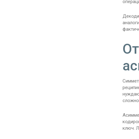
операц
Декоди
аналог
фактич
От
а
Симмет
реципи
нуждаю
сложно
Асимме
кодиро
ключ. 