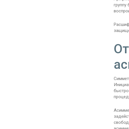
группу
воспрои
Расшиф
защище
От
ас
Симмет
Инициа
быстро
процед
Асимме
задейс
свобод
асимме