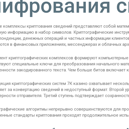
ифрования с
е комплексы криптования сведений представляют собой матем
ную информацию в набор символов. Криптографические инстру
понденции, денежных операций и частных информации клиенто
ются в финансовых приложениях, мессенджерах и облачных арх
ент криптографических комплексов формируют компьютерные
твуют специальные ключи для преобразования начального мате
нности закодированного текста. Чем больше битов включает к
укция криптографических систем 7К казино охватывает несколь
яет за конвертацию сведений в недоступный формат. Второй у
ерности отправителя. Третий ступень подтверждает сохранност
графические алгоритмы непрерывно совершенствуются для про
енные стандарты криптования проходят продолжительное испы