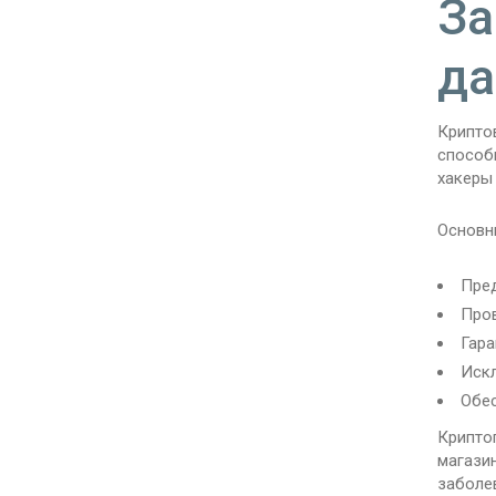
За
д
Крипто
способ
хакеры
Основн
Пред
Пров
Гара
Искл
Обес
Крипто
магази
заболе