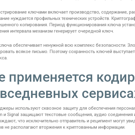
стрирование ключами включает производство, содержание, ра
ание нуждается профильных технических устройств. Криптогр
ешенного копирования. Период функционирования ключа устано
ения интервала механизм генерирует очередной ключ.
ключа обеспечивает ненужной всю комплекс безопасности. Зл
ровать всякое письмо. Поэтому сохранность ключей выступае
кса.
е применяется кодир
вседневных сервиса
джеры используют сквозное защиту для обеспечения персонал
am и Signal защищают текстовые сообщения, аудио соединения
рждают, что исключительно отправитель и реципиент могут ув
ов не располагают вторжения к криптованным информации.