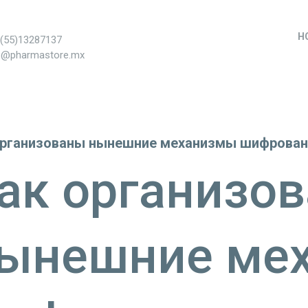
H
+(55)13287137
s@pharmastore.mx
организованы нынешние механизмы шифрован
ак организо
ынешние ме