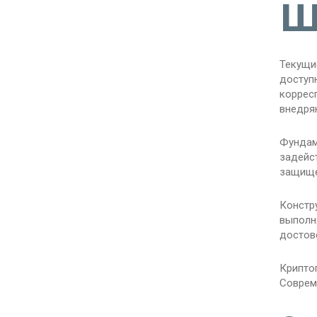
ш
Текущи
доступ
коррес
внедря
Фундам
задейс
защище
Констр
выполн
достов
Крипто
Соврем