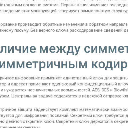
 битов иным согласно системе. Перемещение изменяет очередн
зведение этих манипуляций генерирует замысловатую структуру
рование производит обратные изменения в обратном направлен
нному письму. Без верного ключа раскодирование сведений д
личие между симме
имметричным кодир
ричное шифрование применяет единственный ключ для защиты 
тор и адресат применяют одинаковый конфиденциальный ключ
 и нуждаются незначительных возможностей. AES, DES и Blowfi
урам. Центральная задача содержится в надежной отправке кл
тричное защита задействует комплект математически взаимос
твуется для шифрования посланий. Секретный ключ требуется 
но делится открытый ключ. Секретный ключ держится в секрет
тричные механизмы.