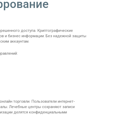
фрование
зрешенного доступа. Криптографические
ов и бизнес информации. Без надежной защиты
ским аккаунтам.
равлений:
нлайн торговли. Пользователи интернет-
алы. Лечебные центры сохраняют записи
низации делятся конфиденциальными