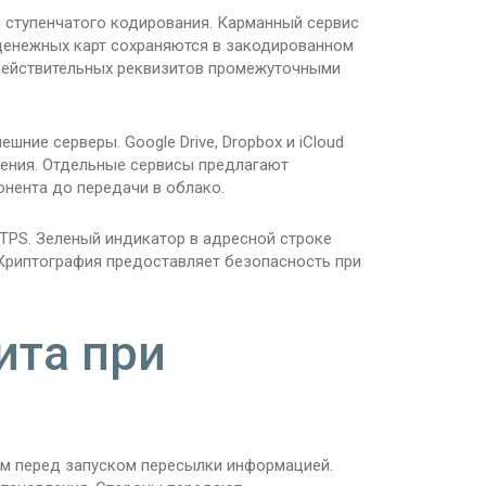
ступенчатого кодирования. Карманный сервис
енежных карт сохраняются в закодированном
действительных реквизитов промежуточными
ние серверы. Google Drive, Dropbox и iCloud
ения. Отдельные сервисы предлагают
нента до передачи в облако.
PS. Зеленый индикатор в адресной строке
риптография предоставляет безопасность при
ита при
ом перед запуском пересылки информацией.