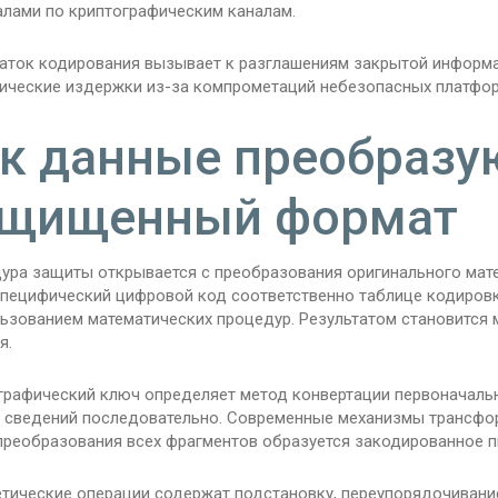
алами по криптографическим каналам.
аток кодирования вызывает к разглашениям закрытой информац
ические издержки из-за компрометаций небезопасных платфор
к данные преобразу
ащищенный формат
ура защиты открывается с преобразования оригинального мат
специфический цифровой код соответственно таблице кодиров
льзованием математических процедур. Результатом становится 
я.
графический ключ определяет метод конвертации первоначаль
у сведений последовательно. Современные механизмы трансформ
преобразования всех фрагментов образуется закодированное п
тические операции содержат подстановку, переупорядочивани