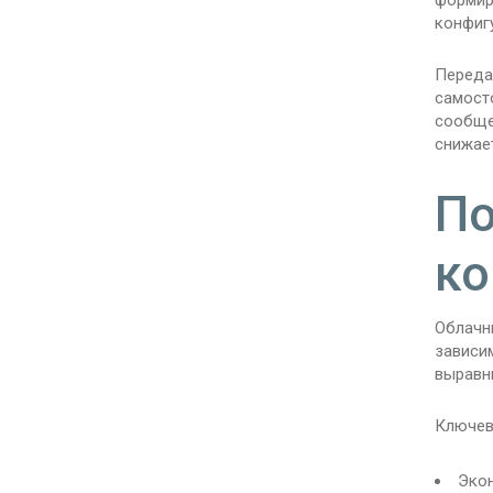
формир
конфиг
Переда
самост
сообще
снижае
По
ко
Облачн
зависи
выравн
Ключев
Экон