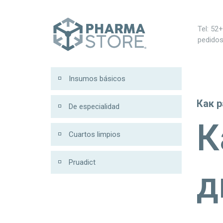
00
Tel: 52
pedido
Insumos básicos
Как 
De especialidad
К
Cuartos limpios
Pruadict
д