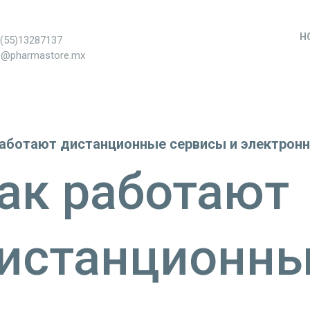
H
+(55)13287137
s@pharmastore.mx
работают дистанционные сервисы и электрон
ак работают
истанционн