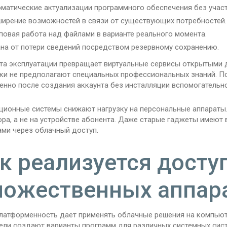
матические актуализации программного обеспечения без участ
ирение возможностей в связи от существующих потребностей.
повая работа над файлами в варианте реального момента.
на от потери сведений посредством резервному сохранению.
та эксплуатации превращает виртуальные сервисы открытыми 
ки не предполагают специальных профессиональных знаний. По
енно после создания аккаунта без инсталляции вспомогательн
ционные системы снижают нагрузку на персональные аппараты
ора, а не на устройстве абонента. Даже старые гаджеты имею
ами через облачный доступ.
к реализуется доступ
ожественных аппар
атформенность дает применять облачные решения на компьютер
ели создают варианты программ для различных системных сис