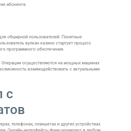
ия абонента.
для обширной пользователей. Понятные
льзователь вулкан казино стартует процесс
ого программного обеспечения.
. Операции осуществляются на мощных машинах
т возможность взаимодействовать с актуальными
 с
атов
ах, телефонах, планшетах и других устройствах.
тем. Онлайн-интерфейсы функционируют в любом