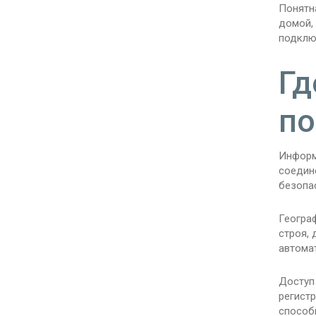
Понятна
домой,
подключ
Гд
по
Информ
соедин
безопа
Геогра
строя, 
автома
Доступ
регист
способ