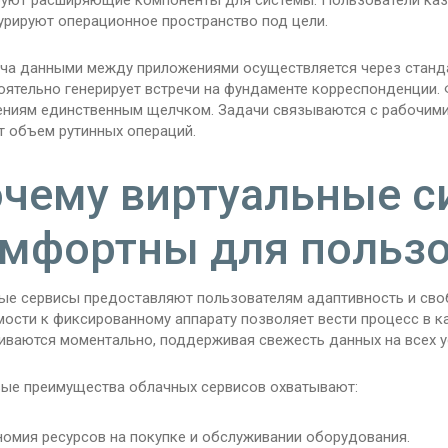
уют расширяющие компоненты для системы. Пользователи каз
урируют операционное пространство под цели.
ча данными между приложениями осуществляется через станд
оятельно генерирует встречи на фундаменте корреспонденции.
ниям единственным щелчком. Задачи связываются с рабочими 
т объем рутинных операций.
чему виртуальные 
мфортны для пользо
ые сервисы предоставляют пользователям адаптивность и своб
мости к фиксированному аппарату позволяет вести процесс в к
иваются моментально, поддерживая свежесть данных на всех у
ые преимущества облачных сервисов охватывают:
омия ресурсов на покупке и обслуживании оборудования.