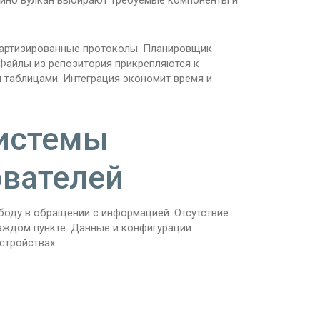
ино вулкан выбирают требуемые компоненты и
артизированные протоколы. Планировщик
 Файлы из репозитория прикрепляются к
таблицами. Интеграция экономит время и
системы
вателей
оду в обращении с информацией. Отсутствие
аждом пункте. Данные и конфигурации
стройствах.