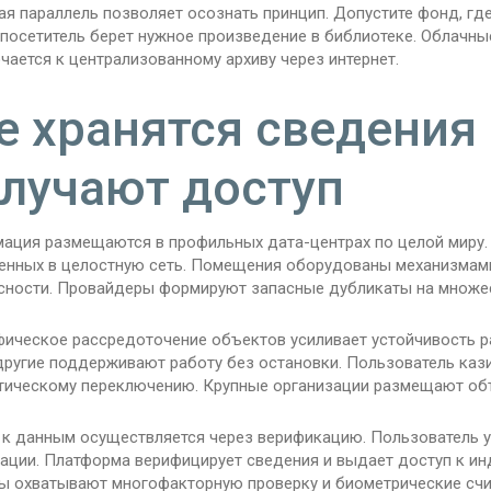
я параллель позволяет осознать принцип. Допустите фонд, где
 посетитель берет нужное произведение в библиотеке. Облачны
ается к централизованному архиву через интернет.
е хранятся сведения 
лучают доступ
ация размещаются в профильных дата-центрах по целой миру. 
енных в целостную сеть. Помещения оборудованы механизмами
сности. Провайдеры формируют запасные дубликаты на множес
фическое рассредоточение объектов усиливает устойчивость р
другие поддерживают работу без остановки. Пользователь кази
тическому переключению. Крупные организации размещают объ
 к данным осуществляется через верификацию. Пользователь у
рации. Платформа верифицирует сведения и выдает доступ к и
ы охватывают многофакторную проверку и биометрические счи