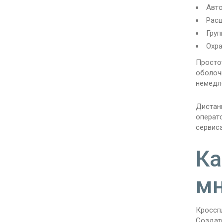
Авто
Расш
Груп
Охра
Просто
оболоч
немедл
Дистан
операт
сервис
Ка
мн
Кросспл
Создат