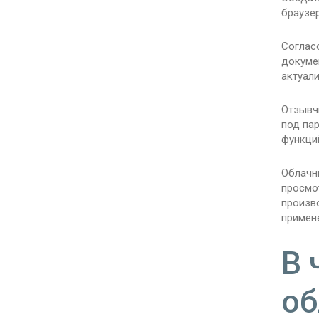
браузер
Соглас
докумен
актуал
Отзывч
под па
функци
Облачн
просмо
произв
примен
В 
об