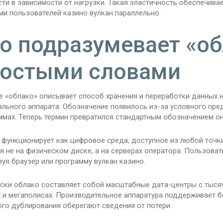
ти в зависимости от нагрузки. Такая эластичность обеспечив
ми пользователей казино вулкан параллельно.
о подразумевает «о
остыми словами
е «облако» описывает способ хранения и переработки данных 
ального аппарата. Обозначение появилось из-за условного пре
ммах. Теперь термин превратился стандартным обозначением он
 функционирует как цифровое среда, доступное из любой точки
я не на физическом диске, а на серверах оператора. Пользова
уя браузер или программу вулкан казино.
ски облако составляет собой масштабные дата-центры с тыся
х и мегаполисах. Производительное аппаратура поддерживает 
ого дублирования оберегают сведения от потери.