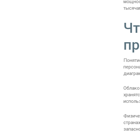
мощнос
тысяча
Чт
пр
Поняти
персон
диагра
Облако
хранятс
использ
Физиче
страна
запасн