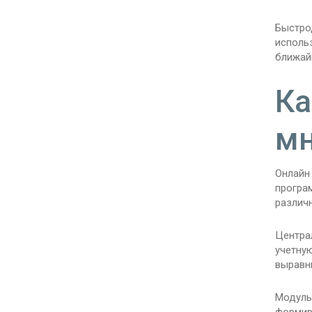
Быстро
исполь
ближай
Ка
мн
Онлайн
програ
различ
Центра
учетную
выравн
Модуль