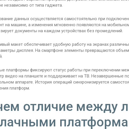
е независимо от типа гаджета.
ование данных осуществляется самостоятельно при подключени
т на машине, а изменения мгновенно появляются на мобильном
изирует документы на каждом устройствах без промедлений.
ивый макет обеспечивает удобную работу на экранах различны
раметры дисплея. На смартфоне элементы превращаются объем
й.
ые платформы фиксируют статус работы при переключении меж
тр видео на планшете и поддерживает на ТВ. Незавершенные 
ольном аппарате. История операций синхронизируется самосто
ения платформ.
чем отличие между 
лачными платформ