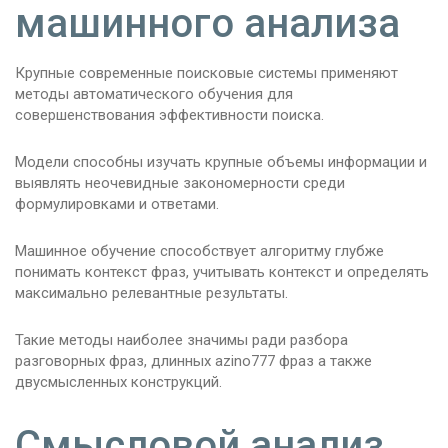
машинного анализа
Крупные современные поисковые системы применяют
методы автоматического обучения для
совершенствования эффективности поиска.
Модели способны изучать крупные объемы информации и
выявлять неочевидные закономерности среди
формулировками и ответами.
Машинное обучение способствует алгоритму глубже
понимать контекст фраз, учитывать контекст и определять
максимально релевантные результаты.
Такие методы наиболее значимы ради разбора
разговорных фраз, длинных azino777 фраз а также
двусмысленных конструкций.
Смысловой анализ