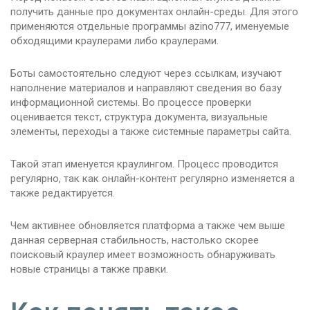
получить данные про документах онлайн-среды. Для этого
применяются отдельные программы azino777, именуемые
обходящими краулерами либо краулерами.
Боты самостоятельно следуют через ссылкам, изучают
наполнение материалов и направляют сведения во базу
информационной системы. Во процессе проверки
оценивается текст, структура документа, визуальные
элементы, переходы а также системные параметры сайта.
Такой этап именуется краулингом. Процесс проводится
регулярно, так как онлайн-контент регулярно изменяется а
также редактируется.
Чем активнее обновляется платформа а также чем выше
данная серверная стабильность, настолько скорее
поисковый краулер имеет возможность обнаруживать
новые страницы а также правки.