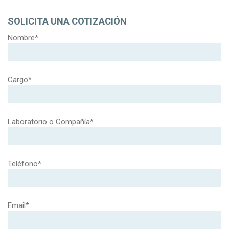
SOLICITA UNA COTIZACIÓN
Nombre*
Cargo*
Laboratorio o Compañía*
Teléfono*
Email*