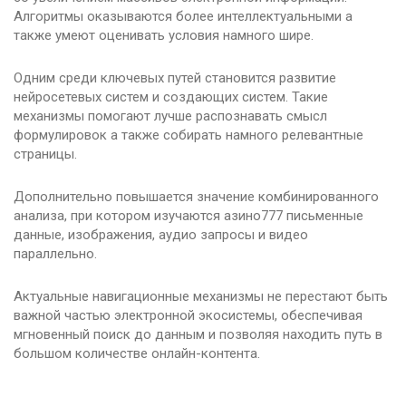
Алгоритмы оказываются более интеллектуальными а
также умеют оценивать условия намного шире.
Одним среди ключевых путей становится развитие
нейросетевых систем и создающих систем. Такие
механизмы помогают лучше распознавать смысл
формулировок а также собирать намного релевантные
страницы.
Дополнительно повышается значение комбинированного
анализа, при котором изучаются азино777 письменные
данные, изображения, аудио запросы и видео
параллельно.
Актуальные навигационные механизмы не перестают быть
важной частью электронной экосистемы, обеспечивая
мгновенный поиск до данным и позволяя находить путь в
большом количестве онлайн-контента.