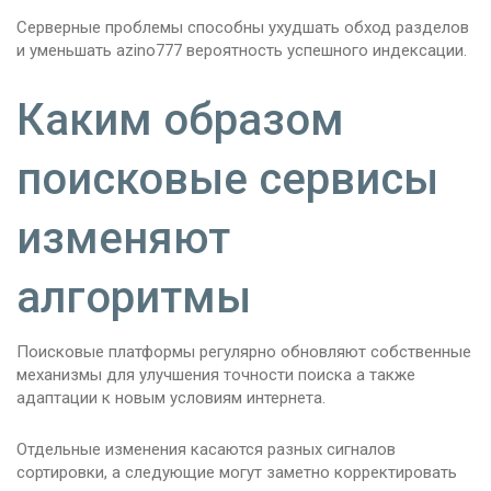
Серверные проблемы способны ухудшать обход разделов
и уменьшать azino777 вероятность успешного индексации.
Каким образом
поисковые сервисы
изменяют
алгоритмы
Поисковые платформы регулярно обновляют собственные
механизмы для улучшения точности поиска а также
адаптации к новым условиям интернета.
Отдельные изменения касаются разных сигналов
сортировки, а следующие могут заметно корректировать