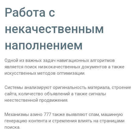
Работа с
некачественным
наполнением
Одной из важных задач навигационных алгоритмов
является поиск низкокачественных документов а также
искусственных методов оптимизации.
Системы анализируют оригинальность материала, строение
сайта, количество объявлений а также сигналы
неестественной продвижения.
Механизмы азино 777 также выявляют спам, машинную
генерацию контента и стремления влиять на страницами
поиска.