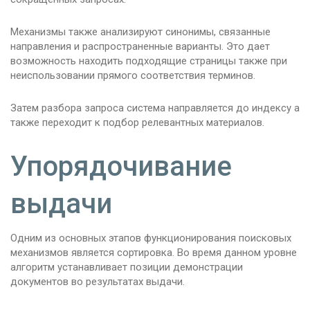
Механизмы также анализируют синонимы, связанные
направления и распространенные варианты. Это дает
возможность находить подходящие страницы также при
неиспользовании прямого соответствия терминов.
Затем разбора запроса система направляется до индексу а
также переходит к подбор релевантных материалов.
Упорядочивание
выдачи
Одним из основных этапов функционирования поисковых
механизмов является сортировка. Во время данном уровне
алгоритм устанавливает позиции демонстрации
документов во результатах выдачи.