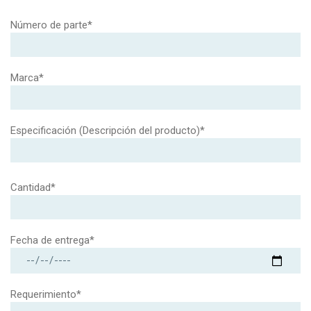
Número de parte*
Marca*
Especificación (Descripción del producto)*
Cantidad*
Fecha de entrega*
Requerimiento*