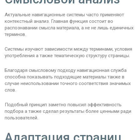
Актуальные навигационные системы часто применяют
контекстный анализ. Главная функция состоит во
распознавании смысла материала, а не не лишь единичных
терминов.
Системы изучают зависимости между терминами, условия
употребления а также тематическую структуру страницы.
Благодаря смысловому подходу навигационная служба
способна показывать подходящие материалы также в
случае неиспользовании точного соответствия значимых
слов.
Подобный принцип заметно повысил эффективность
подбора а также сделал результаты более ценными ради
пользователей.
Адаптация страниц