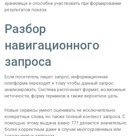
хранилище и способна участвовать при формировании
результатов показа.
Разбор
навигационного
запроса
Если посетитель пишет запрос, информационная
платформа переходит к тому чтобы данный запрос
анализировать. Система распознает формат, возможные
неточности, форму терминов а также вероятное цель.
Новые сервисы умеют оценивать не исключительно
конкретные слова, но также полный контекст запроса. С
помощью этому выдача азино 777 делается значительно
более корректным даже в случае многоуровневых или
сокращенных запросах.