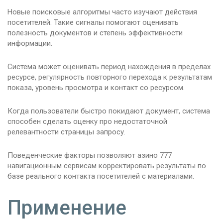
Новые поисковые алгоритмы часто изучают действия
посетителей. Такие сигналы помогают оценивать
полезность документов и степень эффективности
информации.
Система может оценивать период нахождения в пределах
ресурсе, регулярность повторного перехода к результатам
показа, уровень просмотра и контакт со ресурсом.
Когда пользователи быстро покидают документ, система
способен сделать оценку про недостаточной
релевантности страницы запросу.
Поведенческие факторы позволяют азино 777
навигационным сервисам корректировать результаты по
базе реального контакта посетителей с материалами.
Применение