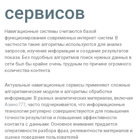
сервисов
Навигационные системы считаются базой
функционирования современных интернет-систем. В
частности такие алгоритмы используются для анализ
запросов, изучение информации и создание результатов
показа. Без подобных алгоритмов поиск нужных данных в
сети был бы крайне очень трудным по причине огромного
количества контента.
Актуальные навигационные сервисы применяют сложные
алгоритмические модели и алгоритмы обработки
информации. В разных аналитических материалах, включая
Азино777
, часто подчеркивается, что информационные
технологии регулярно совершенствуются для повышения
точности результатов и повышения эффективности
контакта с данными. Основное внимание придается
оперативности разбора фраз, релевантности материалов и
оценке поведения пользователей.