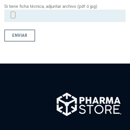
Si tiene ficha técnica, adjuntar archivo (pdf ó jpg)