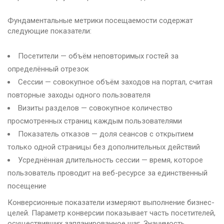
Фундаментальные метрики посещаемости содержат
следующие показатели:
Посетители — объём неповторимых гостей за
определённый отрезок
Сессии — совокупное объём заходов на портал, считая
повторные заходы одного пользователя
Визиты разделов — совокупное количество
просмотренных страниц каждым пользователями
Показатель отказов — доля сеансов с открытием
только одной страницы без дополнительных действий
Усреднённая длительность сессии — время, которое
пользователь проводит на веб-ресурсе за единственный
посещение
Конверсионные показатели измеряют выполнение бизнес-
целей. Параметр конверсии показывает часть посетителей,
осуществивших запланированное шаг. Значимость