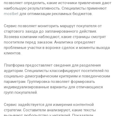
позволяет определить, какие источники привлечения дают
наибольшую результативность. Специалисты применяют
mostbet
для оптимизации рекламных бюджетов.
Сервис позволяет мониторить маршрут покупателя от
стартового захода до запланированного действия.
Хозяева компании наблюдают, какие страницы смотрят
посетители перед заказом. Аналитика определяет
проблемные участки в воронке сделок и моменты выхода
клиентов.
Платформа предоставляет сведения для разделения
аудитории. Специалисты классифицируют посетителей по
социально-демографическим критериям и поведенческим
параметрам. Группировка позволяет формировать
индивидуализированные варианты для отличающихся
групп покупателей.
Сервис задействуется для измерения контентной
стратегии. Составители анализируют, какие тексты
вызывают любопытство у читателей. Показатели