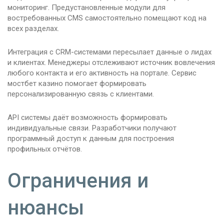
мониторинг. Предустановленные модули для
востребованных CMS самостоятельно помещают код на
всех разделах.
Интеграция с CRM-системами пересылает данные о лидах
и клиентах. Менеджеры отслеживают источник вовлечения
любого контакта и его активность на портале. Сервис
мостбет казино помогает формировать
персонализированную связь с клиентами.
API системы даёт возможность формировать
индивидуальные связи. Разработчики получают
программный доступ к данным для построения
профильных отчётов.
Ограничения и
нюансы