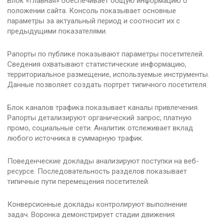
Блок «Главная» обеспечивает общую информацию о
положении сайта. Консоль показывает основные
параметры за актуальный период и соотносит их с
предыдущими показателями.
Рапорты по публике показывают параметры посетителей.
Сведения охватывают статистические информацию,
территориальное размещение, используемые инструменты.
Данные позволяет создать портрет типичного посетителя.
Блок каналов трафика показывает каналы привлечения.
Рапорты детализируют органический запрос, платную
промо, социальные сети. Аналитик отслеживает вклад
любого источника в суммарную трафик.
Поведенческие доклады анализируют поступки на веб-
ресурсе. Последовательность разделов показывает
типичные пути перемещения посетителей.
Конверсионные доклады контролируют выполнение
задач. Воронка демонстрирует стадии движения