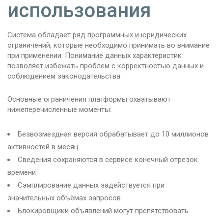
использования
Система обладает ряд программных и юридических
ограничений, которые необходимо принимать во внимание
при применении. Понимание данных характеристик
позволяет избежать проблем с корректностью данных и
соблюдением законодательства.
Основные ограничения платформы охватывают
нижеперечисленные моменты:
Безвозмездная версия обрабатывает до 10 миллионов
активностей в месяц
Сведения сохраняются в сервисе конечный отрезок
времени
Сэмплирование данных задействуется при
значительных объёмах запросов
Блокировщики объявлений могут препятствовать