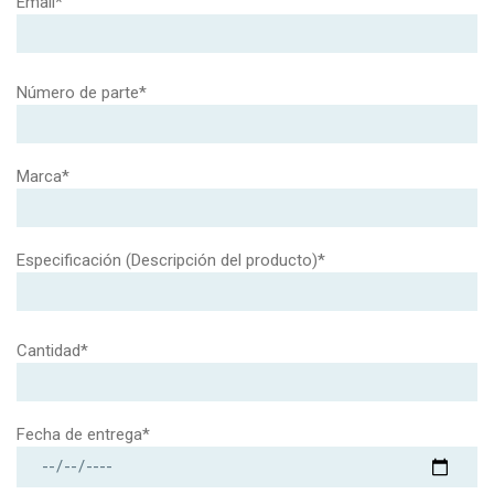
Email*
Número de parte*
Marca*
Especificación (Descripción del producto)*
Cantidad*
Fecha de entrega*