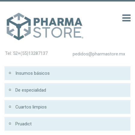
Tel: 52+(55)13287137
pedidos@pharmastore.mx
Insumos básicos
De especialidad
Cuartos limpios
Pruadict