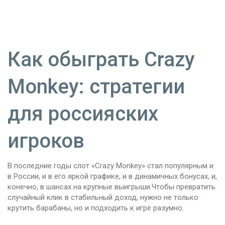
Как обыграть Crazy
Monkey: стратегии
для россияских
игроков
В последние годы слот «Crazy Monkey» стал популярным и
в России, и в его яркой графике, и в динамичных бонусах, и,
конечно, в шансах на крупные выигрыши.Чтобы превратить
случайный клик в стабильный доход, нужно не только
крутить барабаны, но и подходить к игре разумно.