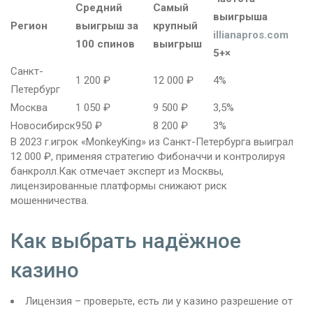
Средний
Самый
выигрыша
Регион
выигрыш за
крупный
illianapros.com
100 спинов
выигрыш
5+×
Санкт-
1 200 ₽
12 000 ₽
4%
Петербург
Москва
1 050 ₽
9 500 ₽
3,5%
Новосибирск
950 ₽
8 200 ₽
3%
В 2023 г.игрок «MonkeyKing» из Санкт-Петербурга выиграл
12 000 ₽, применяя стратегию Фибоначчи и контролируя
банкролл.Как отмечает эксперт из Москвы,
лицензированные платформы снижают риск
мошенничества.
Как выбрать надёжное
казино
Лицензия – проверьте, есть ли у казино разрешение от