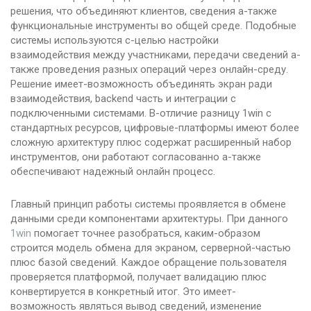
решения, что объединяют клиентов, сведения а-также
функциональные инструменты во общей среде. Подобные
системы используются с-целью настройки
взаимодействия между участниками, передачи сведений а-
также проведения разных операций через онлайн-среду.
Решение имеет-возможность объединять экран ради
взаимодействия, backend часть и интеграции с
подключенными системами. В-отличие разницу 1win с
стандартных ресурсов, цифровые-платформы имеют более
сложную архитектуру плюс содержат расширенный набор
инструментов, они работают согласованно а-также
обеспечивают надежный онлайн процесс.
Главный принцип работы системы проявляется в обмене
данными среди компонентами архитектуры. При данного
1win
помогает точнее разобраться, каким-образом
строится модель обмена для экраном, серверной-частью
плюс базой сведений. Каждое обращение пользователя
проверяется платформой, получает валидацию плюс
конвертируется в конкретный итог. Это имеет-
возможность являться вывод сведений, изменение