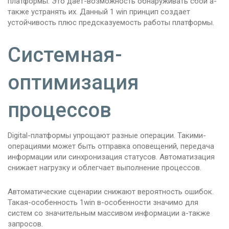
платформы. Это дает-возможность обнаруживать сбои а-
также устранять их. Данный 1 win принцип создает
устойчивость плюс предсказуемость работы платформы.
Системная-
оптимизация
процессов
Digital-платформы упрощают разные операции. Такими-
операциями может быть отправка оповещений, передача
информации или синхронизация статусов. Автоматизация
снижает нагрузку и облегчает выполнение процессов.
Автоматические сценарии снижают вероятность ошибок.
Такая-особенность 1win в-особенности значимо для
систем со значительным массивом информации а-также
запросов.