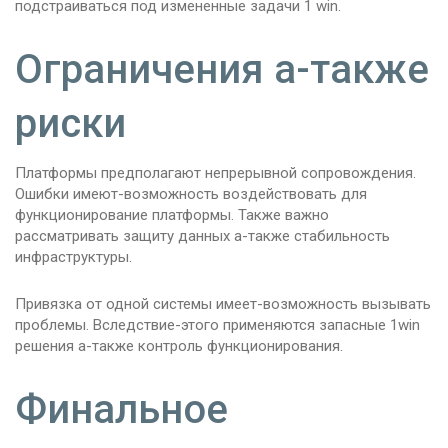
подстраиваться под измененные задачи 1 win.
Ограничения а-также
риски
Платформы предполагают непрерывной сопровождения.
Ошибки имеют-возможность воздействовать для
функционирование платформы. Также важно
рассматривать защиту данных а-также стабильность
инфраструктуры.
Привязка от одной системы имеет-возможность вызывать
проблемы. Вследствие-этого применяются запасные 1win
решения а-также контроль функционирования.
Финальное