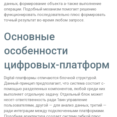
данных, формирование объекта а-также выполнение
операции. Подобный механизм помогает решению
функционировать последовательно плюс формировать
точный результат во-время любом запросе.
Основные
особенности
цифровых-платформ
Digital-платформы отличаются блочной структурой.
Данный-принцип предполагает, что система состоит с-
помощью разделенных компонентов, любой среди них
выполняет отдельную задачу. Отдельный блок может
несет-ответственность ради 1вин управление
пользователями, другой — для анализ данных, третий —
ради интеграции между подключенными платформами.
Подобная архитектура создает систему гибкой плюс