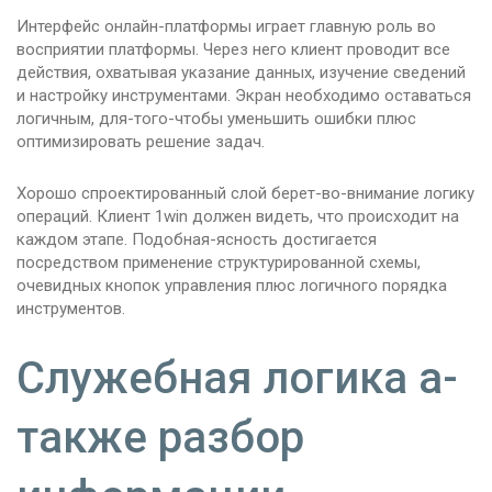
Интерфейс онлайн-платформы играет главную роль во
восприятии платформы. Через него клиент проводит все
действия, охватывая указание данных, изучение сведений
и настройку инструментами. Экран необходимо оставаться
логичным, для-того-чтобы уменьшить ошибки плюс
оптимизировать решение задач.
Хорошо спроектированный слой берет-во-внимание логику
операций. Клиент 1win должен видеть, что происходит на
каждом этапе. Подобная-ясность достигается
посредством применение структурированной схемы,
очевидных кнопок управления плюс логичного порядка
инструментов.
Служебная логика а-
также разбор