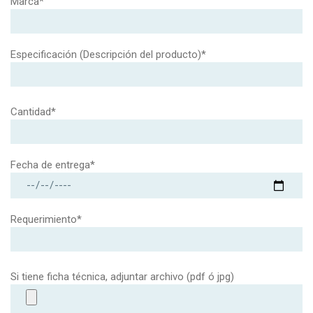
Marca*
Especificación (Descripción del producto)*
Cantidad*
Fecha de entrega*
Requerimiento*
Si tiene ficha técnica, adjuntar archivo (pdf ó jpg)