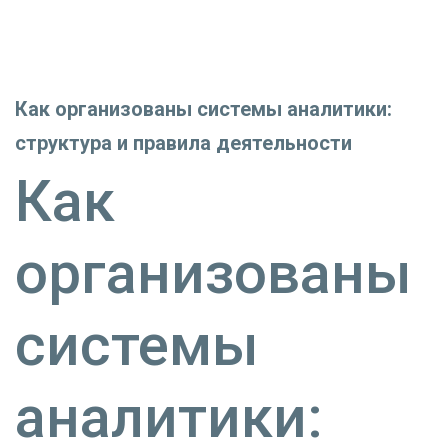
Как организованы системы аналитики:
структура и правила деятельности
Как
организованы
системы
аналитики: