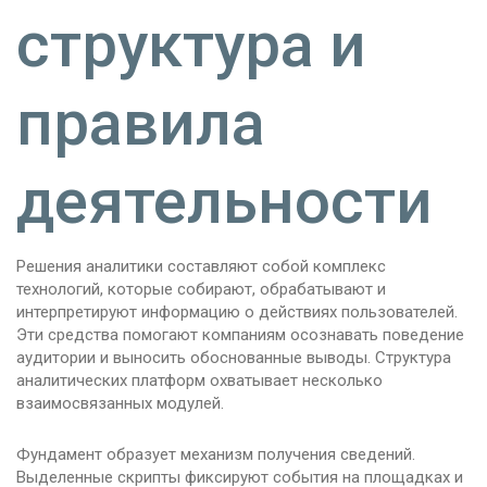
структура и
правила
деятельности
Решения аналитики составляют собой комплекс
технологий, которые собирают, обрабатывают и
интерпретируют информацию о действиях пользователей.
Эти средства помогают компаниям осознавать поведение
аудитории и выносить обоснованные выводы. Структура
аналитических платформ охватывает несколько
взаимосвязанных модулей.
Фундамент образует механизм получения сведений.
Выделенные скрипты фиксируют события на площадках и