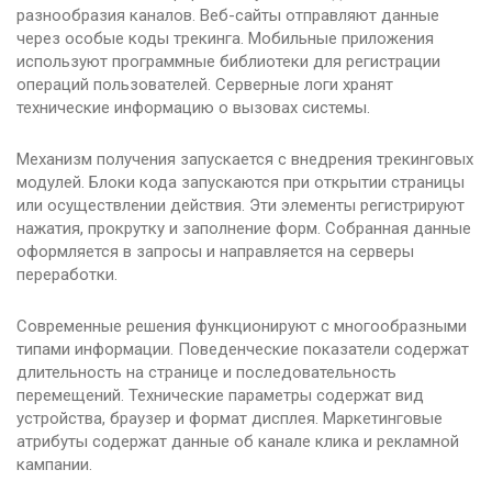
разнообразия каналов. Веб-сайты отправляют данные
через особые коды трекинга. Мобильные приложения
используют программные библиотеки для регистрации
операций пользователей. Серверные логи хранят
технические информацию о вызовах системы.
Механизм получения запускается с внедрения трекинговых
модулей. Блоки кода запускаются при открытии страницы
или осуществлении действия. Эти элементы регистрируют
нажатия, прокрутку и заполнение форм. Собранная данные
оформляется в запросы и направляется на серверы
переработки.
Современные решения функционируют с многообразными
типами информации. Поведенческие показатели содержат
длительность на странице и последовательность
перемещений. Технические параметры содержат вид
устройства, браузер и формат дисплея. Маркетинговые
атрибуты содержат данные об канале клика и рекламной
кампании.