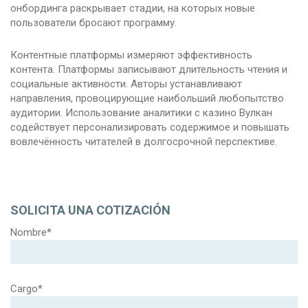
онбординга раскрывает стадии, на которых новые
пользователи бросают программу.
Контентные платформы измеряют эффективность
контента. Платформы записывают длительность чтения и
социальные активности. Авторы устанавливают
направления, провоцирующие наибольший любопытство
аудитории. Использование аналитики с казино Вулкан
содействует персонализировать содержимое и повышать
вовлечённость читателей в долгосрочной перспективе.
SOLICITA UNA COTIZACIÓN
Nombre*
Cargo*