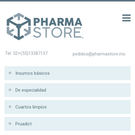
 รับ 200
Tel: 52+(55)13287137
pedidos@pharmastore.mx
Insumos básicos
De especialidad
Cuartos limpios
Pruadict