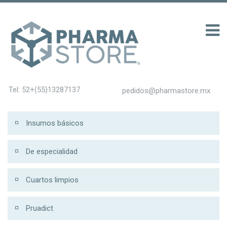
00 รับ 200
Tel: 52+(55)13287137
pedidos@pharmastore.mx
Insumos básicos
De especialidad
Cuartos limpios
Pruadict