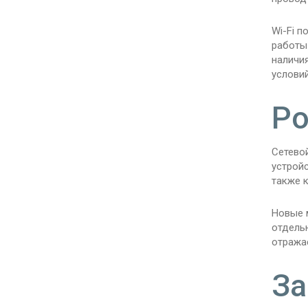
Wi-Fi 
работы 
наличи
условий
Ро
Сетево
устройс
также 
Новые 
отдель
отражае
За