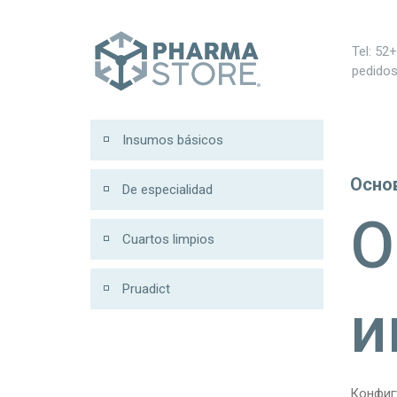
0
Tel: 52
pedido
Insumos básicos
Осно
De especialidad
О
Cuartos limpios
Pruadict
и
Конфиг