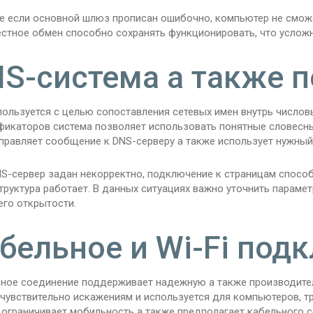
ае если основной шлюз прописан ошибочно, компьютер не смож
естное обмен способно сохранять функционировать, что усложн
S-система а также 
пользуется с целью сопоставления сетевых имен внутрь числов
фикаторов система позволяет использовать понятные словесны
правляет сообщение к DNS-серверу а также использует нужный 
NS-сервер задан некорректно, подключение к страницам способ
руктура работает. В данных ситуациях важно уточнить парамет
его открытости.
бельное и Wi-Fi под
ное соединение поддерживает надежную а также производите
 чувствительно искажениям и используется для компьютеров, 
 ограничивает мобильность а также предполагает кабельного с