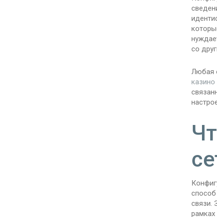
сведен
иденти
которы
нуждает
со друг
Любая 
казино
связан
настро
Чт
се
Конфиг
способ
связи. 
рамках