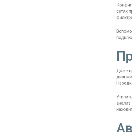
Конфиг
сетях 
фильтр
Вспомо
подклю
Пр
Даже п
диагнос
Нередк
Утилит
анализ
находи
Ав