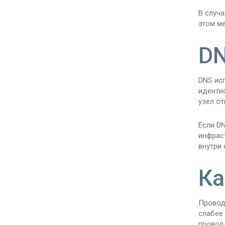
В случ
этом м
DN
DNS ис
иденти
узел от
Если D
инфраст
внутри 
Ка
Провод
слабее
провод