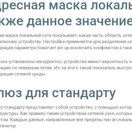
ресная маска локаль
кже данное значени
я маска локальной сети показывает, какая часть область сетев
ельному устройству. Настройка применяется для разделения се
урация параметра помогает pin up исключить конфликтов а так
ска установлена некорректно, устройства имеют вероятность н
ацию по неверным путям. Из-за этого такой показатель выступ
урации сетевой среды.
юз для стандарту
о стандарту представляет собой устройство, с помощью котор
руктуры. Как правило таким устройством сетевой узел, котор
етом. Каждые данные, направленные вне пределы пин ап локал
тизатор.