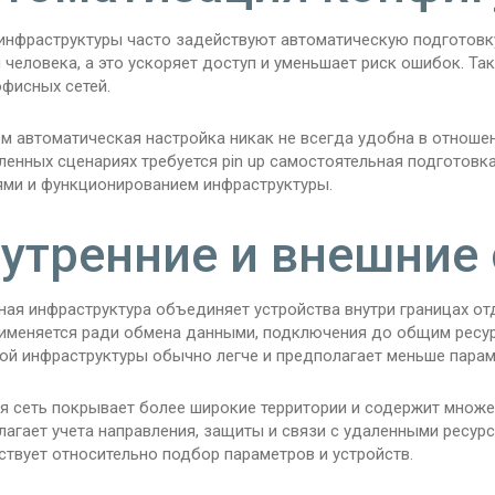
инфраструктуры часто задействуют автоматическую подготовк
 человека, а это ускоряет доступ и уменьшает риск ошибок. Т
офисных сетей.
м автоматическая настройка никак не всегда удобна в отноше
енных сценариях требуется pin up самостоятельная подготовк
ями и функционированием инфраструктуры.
утренние и внешние
ая инфраструктура объединяет устройства внутри границах отд
рименяется ради обмена данными, подключения до общим ресур
ой инфраструктуры обычно легче и предполагает меньше парам
я сеть покрывает более широкие территории и содержит множес
агает учета направления, защиты и связи с удаленными ресурс
твует относительно подбор параметров и устройств.