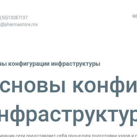
H
+(55)13287137
s@pharmastore.mx
вы конфигурации инфраструктуры
сновы конфи
нфраструкту
урация сети представляет себя процедуру подготовки узлов и 