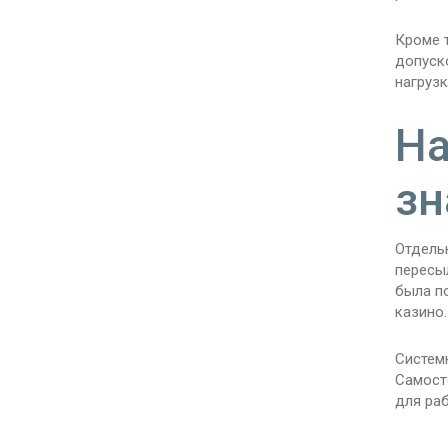
Кроме 
допуск
нагруз
На
зн
Отдельн
пересыл
была п
казино.
Систем
Самост
для раб