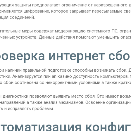
урация защиты предполагает ограничение от неразрешенного до
применяется шифрование, которое закрывает пересылаемые све
ация соединений.
гательные меры содержат модернизацию системного ПО, огран
ченных устройств. Данные действия помогают уменьшить опасн
оверка интернет сбо
ри наличии правильной подготовке способны возникать сбои. Д
тики. Анализируется пин ап казино доступность компьютеров, 
о сбой соотнесена со некорректными условиями а также крат
ы диагностики позволяют выявить место сбоя. Это имеют возм
 направлений а также анализ механизмов. Освоение организац
ть и исправлять проблемы.
томатизация конфиг