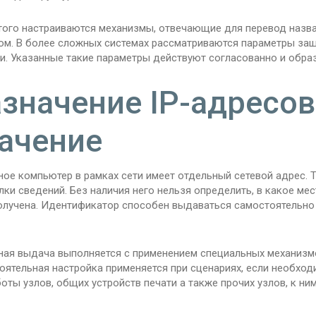
того настраиваются механизмы, отвечающие для перевод назван
ом. В более сложных системах рассматриваются параметры защ
ки. Указанные такие параметры действуют согласованно и обра
значение IP-адресов
ачение
ое компьютер в рамках сети имеет отдельный сетевой адрес. Т
ки сведений. Без наличия него нельзя определить, в какое ме
олучена. Идентификатор способен выдаваться самостоятельно 
ная выдача выполняется с применением специальных механизм
оятельная настройка применяется при сценариях, если необход
оты узлов, общих устройств печати а также прочих узлов, к н