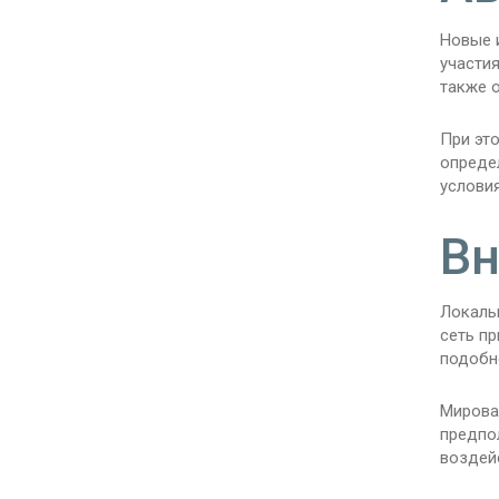
Новые 
участия
также 
При это
определ
услови
Вн
Локальн
сеть п
подобн
Мирова
предпол
воздейс