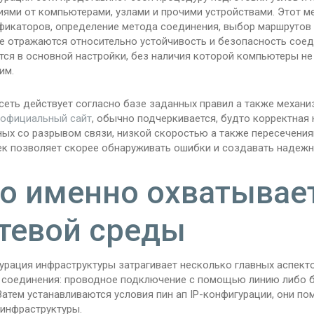
иями от компьютерами, узлами и прочими устройствами. Этот м
фикаторов, определение метода соединения, выбор маршрутов 
е отражаются относительно устойчивость и безопасность соед
ся в основной настройки, без наличия которой компьютеры не
им.
сеть действует согласно базе заданных правил а также механи
 официальный сайт
, обычно подчеркивается, будто корректная
ных со разрывом связи, низкой скоростью а также пересечени
ек позволяет скорее обнаруживать ошибки и создавать надежну
о именно охватывае
тевой среды
урация инфраструктуры затрагивает несколько главных аспект
 соединения: проводное подключение с помощью линию либо 
Затем устанавливаются условия пин ап IP-конфигурации, они п
 инфраструктуры.