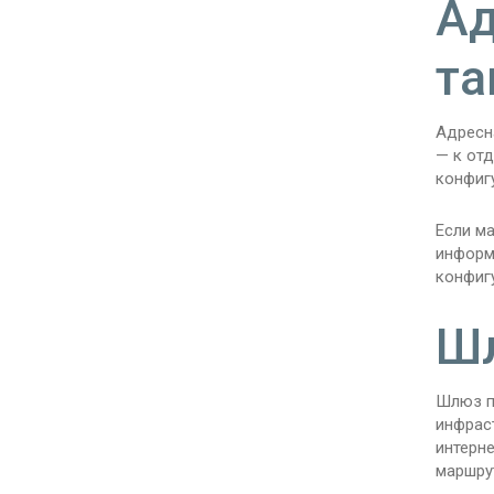
Ад
та
Адресна
— к отд
конфиг
Если ма
информ
конфиг
Шл
Шлюз п
инфраст
интерн
маршру