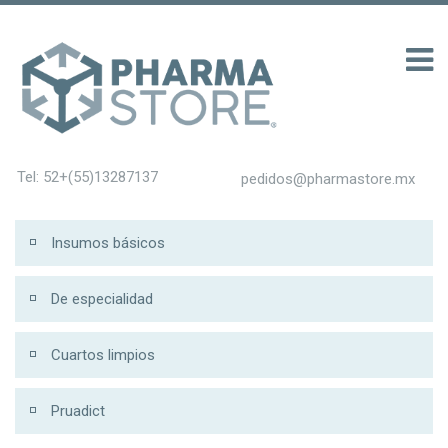
00 รับ 200
Tel: 52+(55)13287137
pedidos@pharmastore.mx
Insumos básicos
De especialidad
Cuartos limpios
Pruadict