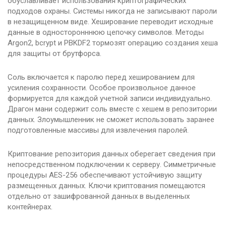
обуславливает использования криптографических
подходов охраны. Системы никогда не записывают пароли
в незащищенном виде. Хеширование переводит исходные
данные в односторонннюю цепочку символов. Методы
Argon2, bcrypt и PBKDF2 тормозят операцию создания хеша
для защиты от брутфорса.
Соль включается к паролю перед хешированием для
усиления сохранности. Особое произвольное данное
формируется для каждой учетной записи индивидуально.
Драгон мани содержит соль вместе с хешем в репозитории
данных. Злоумышленник не сможет использовать заранее
подготовленные массивы для извлечения паролей.
Криптование репозитория данных оберегает сведения при
непосредственном подключении к серверу. Симметричные
процедуры AES-256 обеспечивают устойчивую защиту
размещенных данных. Ключи криптования помещаются
отдельно от зашифрованной данных в выделенных
контейнерах.