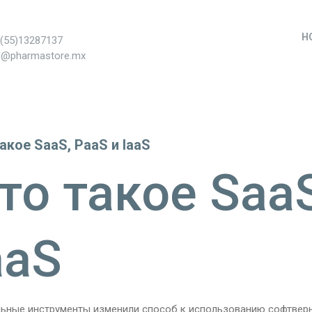
H
+(55)13287137
s@pharmastore.mx
акое SaaS, PaaS и IaaS
то такое SaaS
aaS
льные инструменты изменили способ к использованию софтвер