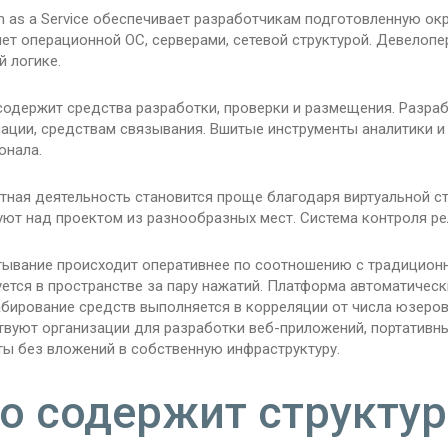
m as a Service обеспечивает разработчикам подготовленную ок
ет операционной ОС, серверами, сетевой структурой. Девелоп
 логике.
содержит средства разработки, проверки и размещения. Разра
ации, средствам связывания. Вшитые инструменты аналитики 
онала.
тная деятельность становится проще благодаря виртуальной с
уют над проектом из разнообразных мест. Система контроля ре
тывание происходит оперативнее по соотношению с традицион
ется в пространстве за пару нажатий. Платформа автоматичес
бирование средств выполняется в корреляции от числа юзеров
твуют организации для разработки веб-приложений, портативн
ты без вложений в собственную инфраструктуру.
о содержит структур