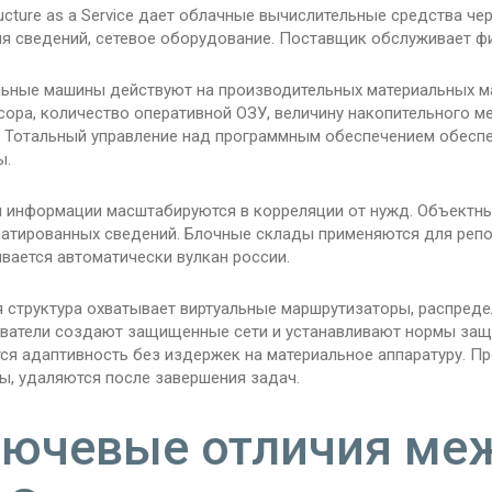
ructure as a Service дает облачные вычислительные средства ч
я сведений, сетевое оборудование. Поставщик обслуживает фи
льные машины действуют на производительных материальных 
ора, количество оперативной ОЗУ, величину накопительного м
. Тотальный управление над программным обеспечением обесп
ы.
 информации масштабируются в корреляции от нужд. Объектны
атированных сведений. Блочные склады применяются для реп
вается автоматически вулкан россии.
 структура охватывает виртуальные маршрутизаторы, распреде
ватели создают защищенные сети и устанавливают нормы защ
тся адаптивность без издержек на материальное аппаратуру. 
ы, удаляются после завершения задач.
ючевые отличия меж