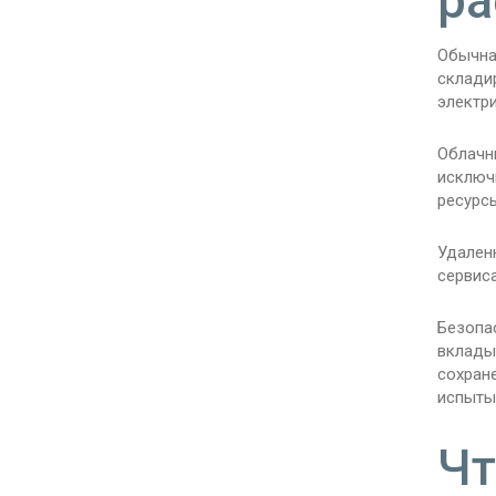
ра
Обычна
складир
электр
Облачн
исключ
ресурсы
Удален
сервис
Безопа
вклады
сохран
испыты
Чт