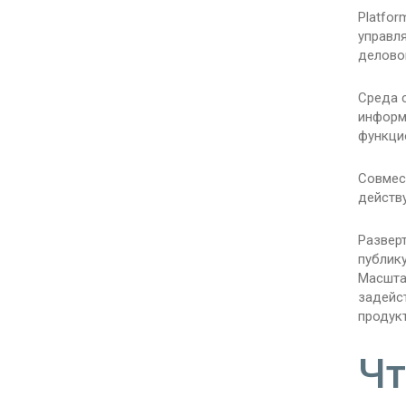
Platfor
управля
деловой
Среда 
информ
функци
Совмес
действ
Развер
публику
Масшта
задейс
продук
Чт