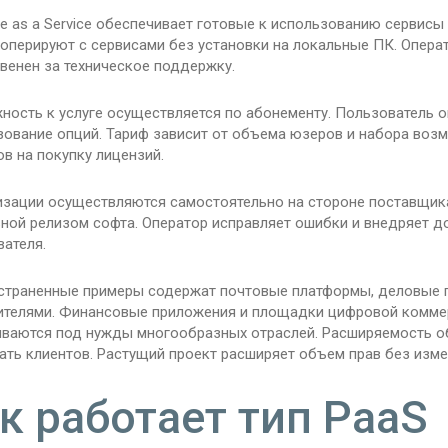
e as a Service обеспечивает готовые к использованию сервисы
оперируют с сервисами без установки на локальные ПК. Операт
венен за техническое поддержку.
ность к услуге осуществляется по абонементу. Пользователь 
зование опций. Тариф зависит от объема юзеров и набора воз
в на покупку лицензий.
изации осуществляются самостоятельно на стороне поставщик
ьной релизом софта. Оператор исправляет ошибки и внедряет 
ателя.
страненные примеры содержат почтовые платформы, деловые п
ителями. Финансовые приложения и площадки цифровой коммерци
иваются под нужды многообразных отраслей. Расширяемость о
ть клиентов. Растущий проект расширяет объем прав без изме
к работает тип PaaS