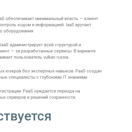
aaS обеспечивает минимальный власть — клиент
онтроль кодом и информацией. IaaS вручает
о оборудования.
SaaS администрирует всей структурой и
лиент — за разработанные сервисы. В варианте
вает пользователь vulkan russia.
ных юзеров без экспертных навыков. PaaS создан
ные специалисты с глубокими IT знаниями.
егистрации. PaaS нуждается периода на
ых серверов и решений сохранности.
ствуется