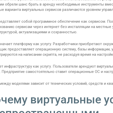
ии обрели шанс брать в аренду необходимые инструменты вмес
ые варианта виртуальных сервисов различаются уровнем управл
редставляет собой программное обеспечение как сервисом. По
зованию сервисам через интернет без инсталляции на местные 
руктурой, актуализациями и сохранностью.
начает платформу как услугу. Разработчики приобретают окру
щик предоставляет операционную систему, базы информации, 
рируются на написании скрипта, не расходуя время на настрой
ет инфраструктуру как услугу. Пользователи арендуют виртуал
у. Предприятие самостоятельно ставит операционные ОС и наст
ежду моделями зависит от технических условий, средств и кв
чему виртуальные у