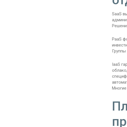
SaaS в
админи
Решени
PaaS ф
инвест
Группы 
IaaS га
облако
специф
автомат
Многие
Пл
пр