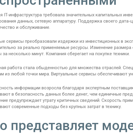
спространенными
я IT-инфраструктура требовала значительных капитальных инве
ования данных, сетевую аппаратуру. Поддержка своего дата-ц
ичество и обслуживание.
ые сервисы преобразовали издержки из инвестиционных в эксп
ительно за реально применяемые ресурсы. Изменение размера
 за несколько минут. Компания сберегает на покупке техники.
ная работа стала обыденностью для множества отраслей. Спец
ам из любой точки мира. Виртуальные сервисы обеспечивают 
сность информации возросла благодаря экспертным поставщик
вают в безопасность данных более денег, чем единичные пред
ение предупреждает утрату критичных сведений. Скорость прим
вают современные подходы без крупных затрат в технику.
о представляет мод