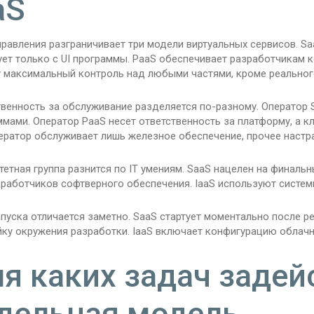
aS
правления разграничивает три модели виртуальных сервисов. S
ет только с UI программы. PaaS обеспечивает разработчикам к
у максимальный контроль над любыми частями, кроме реальног
венность за обслуживание разделяется по-разному. Оператор 
мами. Оператор PaaS несет ответственность за платформу, а к
ератор обслуживает лишь железное обеспечение, прочее настраи
етная группа разнится по IT умениям. SaaS нацелен на финаль
работчиков софтверного обеспечения. IaaS используют систем
пуска отличается заметно. SaaS стартует моментально после р
йку окружения разработки. IaaS включает конфигурацию облачн
я каких задач задей
дельная модель