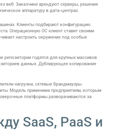
ерез веб. Заказчики арендуют серверы, решения
зическое аппаратуру в дата-центрах.
машинах. Клиенты подбирают конфигурацию
еста. Операционную ОС клиент ставит своими
ечивает настроить окружение под особые
е репозитории годятся для крупных массивов
озиториев данных. Дублирующее копирование
лители нагрузки, сетевые брандмауэры.
иты. Модель применима предприятиям, которым
Проверочные платформы разворачиваются за
ду SaaS, PaaS и