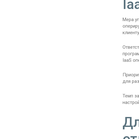
Ia
Мера у
опериру
клиент
Ответст
програм
IaaS оп
Приорит
для раз
Темп за
настро
Дл
от