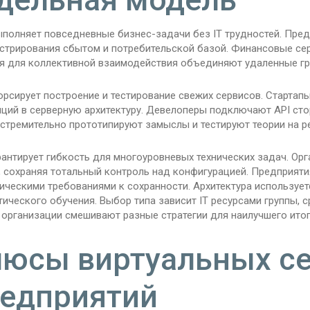
ыполняет повседневные бизнес-задачи без IT трудностей. Пр
стрирования сбытом и потребительской базой. Финансовые сер
я для коллективной взаимодействия объединяют удаленные гр
орсирует построение и тестирование свежих сервисов. Старта
иций в серверную архитектуру. Девелоперы подключают API сто
стремительно прототипируют замыслы и тестируют теории на р
рантирует гибкость для многоуровневых технических задач. Ор
, сохраняя тотальный контроль над конфигурацией. Предприяти
ическими требованиями к сохранности. Архитектура использует
ического обучения. Выбор типа зависит IT ресурсами группы, 
 организации смешивают разные стратегии для наилучшего итог
юсы виртуальных се
едприятий