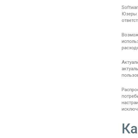
Softwar
Юзеры 
ответст
Возмож
исполь
расходо
Актуал
актуал
пользов
Распро
потреб
настра
исключа
Ка