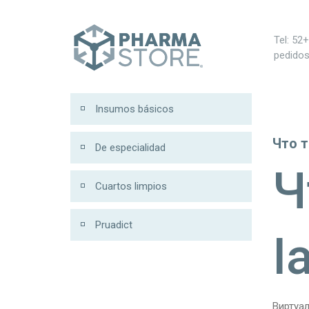
Tel: 52
pedido
Insumos básicos
Что т
De especialidad
Ч
Cuartos limpios
Pruadict
I
Виртуа