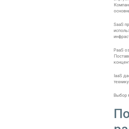
Компан
основн
SaaS п
исполь
инфраст
PaaS оз
Постав
концент
IaaS да
техник
Выбор м
По