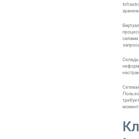
Infrast
хранени
Виртуа
процесс
силами
запрос
Склады
неформ
настраи
Сетевая
Пользо
требуе
момент
Кл