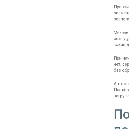
Принци
размеще
распол
Механи
сеть ду
какие д
При нач
нет, се
без обр
Автома
Платфо
нагруз
По