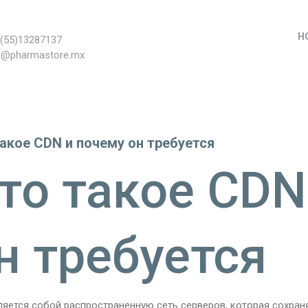
H
+(55)13287137
s@pharmastore.mx
акое CDN и почему он требуется
то такое CDN
н требуется
яется собой распространенную сеть серверов, которая сохраня