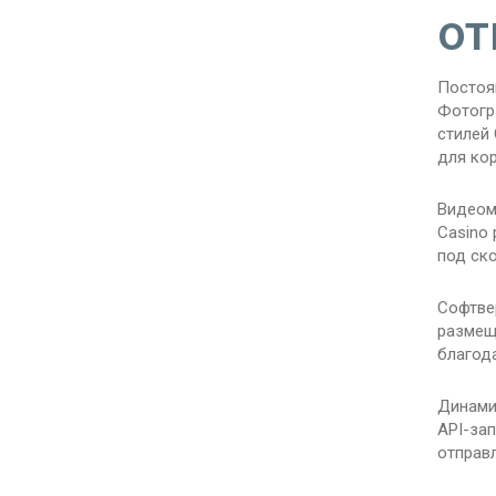
от
Постоя
Фотогр
стилей 
для ко
Видеом
Casino
под ско
Софтве
размещ
благод
Динами
API-за
отправ