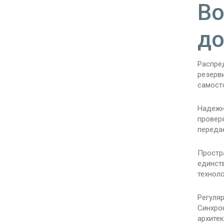
Во
до
Распре
резерви
самост
Надежн
провер
передае
Простр
единст
технол
Регуля
Синхро
архитек