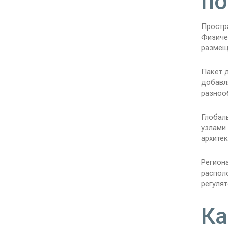
по
Простр
Физиче
размеще
Пакет 
добавл
разноо
Глобаль
узлами
архите
Регион
распол
регуля
Ка