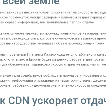
 всей земле
анственное разнесение узлов прямо влияет на скорость перед
ское промежуток между сервером и клиентом задает период от
н сервер информации, тем значительнее лаг при отдаче.
движется через множество промежуточных узлов на направлени
яет миллисекунды лага, которые суммируются в заметное время
бразных государствах уменьшает объем промежуточных точек.
ная посетители Платинум Казино нуждается стабильного качест
 исключительно в Европе будет медленно работать для посетит
ктура обеспечивает одинаково скорую отдачу независимо от м
альные узлы содействуют соблюдать нормы регулирования о хр
ожения информации о гражданах на территории страны. Децент
торные требования, удерживая значительную скорость соединен
к CDN ускоряет отда