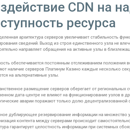
здействие CDN на н
ступность ресурса
деленная архитектура серверов увеличивает стабильность функ
рования сведений. Выход из строя единственного узла не влеч
оятельно направляет обращения на активные узлы в близлежащ
ость обеспечивается постоянным отслеживанием положения вс
яют наличие серверов Платинум Казино каждые несколько сек
тся на альтернативные узлы.
анственное размещение серверов оберегает от региональных 
венном дата-центре не влияют на функционирование узлов в др
огические аварии поражают только долю децентрализованной с
рное дублирующее резервирование информации на множество у
низация контента между серверами происходит самостоятельно
тура гарантирует целостность информации при системных сбоях