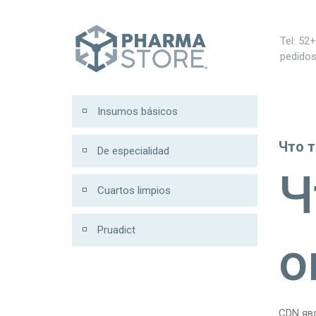
ฝาก 100 รับ 200
Tel: 52
pedido
Insumos básicos
Что т
De especialidad
Ч
Cuartos limpios
Pruadict
о
CDN явл