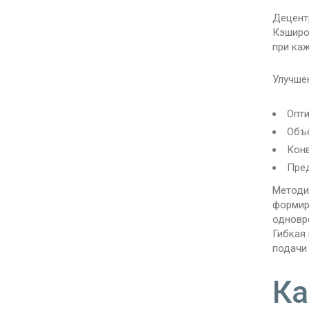
Децент
Кэширо
при ка
Улучше
Опти
Объ
Конв
Пред
Методи
формир
одновр
Гибкая
подачи 
Ка