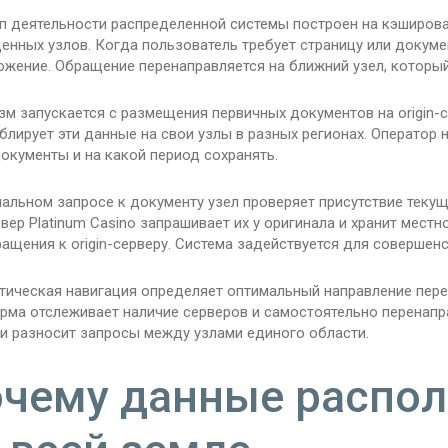
п деятельности распределенной системы построен на кэширова
нных узлов. Когда пользователь требует страницу или докуме
ожение. Обращение перенаправляется на ближний узел, который
зм запускается с размещения первичных документов на origin-
блирует эти данные на свои узлы в разных регионах. Оператор
окументы и на какой период сохранять.
альном запросе к документу узел проверяет присутствие текущ
рвер Platinum Casino запрашивает их у оригинала и хранит ме
ащения к origin-серверу. Система задействуется для совершен
тическая навигация определяет оптимальный направление пере
рма отслеживает наличие серверов и самостоятельно перенапра
ки разносит запросы между узлами единого области.
чему данные распол