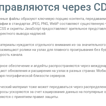
правляются через C
нные файлы образуют ключевую порцию контента, передаваемо
афии в стандартах JPEG, PNG, WebP составляют существенную 
CSS и скрипты JavaScript предоставляют зрительное представ
рректного вывода надписей.
атериалы нуждается отдельного внимания из-за значительного
 размещают ролики на узлах для плавного проигрывания без бу
рость канала.
рное обеспечение и апдейты распространяются через междунар
ают обновления и расширения на узлах в разных странах. Моб
аря географической близости серверов.
ческий материал тоже может передаваться через распределенн
просы ускоряются за счет кэширования данных на популярные
ляются с принятием правил защиты.