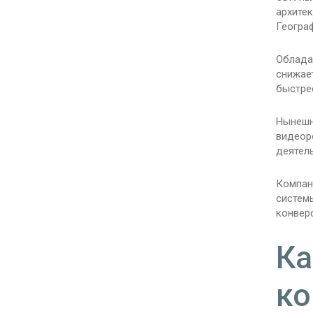
архитек
Геогра
Облада
снижае
быстре
Нынешн
видеор
деятель
Компан
систем
конвер
Ка
ко