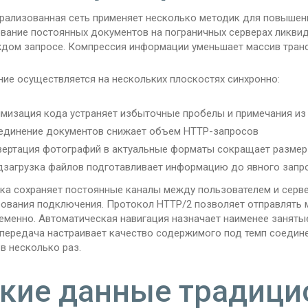
рализованная сеть применяет несколько методик для повышени
вание постоянных документов на пограничных серверах ликвид
ждом запросе. Компрессия информации уменьшает массив транс
ние осуществляется на нескольких плоскостях синхронно:
мизация кода устраняет избыточные пробелы и примечания из
единение документов снижает объем HTTP-запросов
ертация фотографий в актуальные форматы сокращает размер
загрузка файлов подготавливает информацию до явного запр
ка сохраняет постоянные каналы между пользователем и серв
ования подключения. Протокол HTTP/2 позволяет отправлять 
еменно. Автоматическая навигация назначает наименее заняты
 передача настраивает качество содержимого под темп соедин
в несколько раз.
кие данные традици