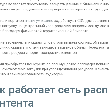
тура позволяет посетителям забирать данные с ближнего к ним 
фическая распределенность серверов гарантирует быструю дос
тели порталов
платинум казино
задействуют CDN для решения н
т нагрузку на центральный узел, разделяя запросы между мно
е благодаря физической территориальной близости.
ие веб-проекты нуждаются быстрой выдачи крупных объемов 
олики, скрипты и стили занимают заметное объем. Передача та
ность ресурса и портит восприятие клиентов.
ия приобретает конкурентное преимущество благодаря повыш
ы считают темп загрузки при упорядочивании ресурсов. Клиент
сию и заинтересованность аудитории.
к работает сеть рас
нтента