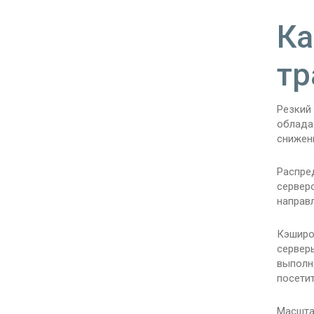
Ка
т
Резкий
облада
снижени
Распре
сервер
направ
Кэширо
серверы
выполн
посетит
Масшта