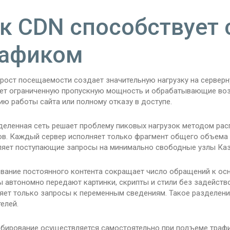
к CDN способствует 
рафиком
 рост посещаемости создает значительную нагрузку на серверн
ет ограниченную пропускную мощность и обрабатывающие возм
ю работы сайта или полному отказу в доступе.
деленная сеть решает проблему пиковых нагрузок методом ра
ов. Каждый сервер исполняет только фрагмент общего объема 
ляет поступающие запросы на минимально свободные узлы Каз
вание постоянного контента сокращает число обращений к осн
 автономно передают картинки, скрипты и стили без задейство
яет только запросы к переменным сведениям. Такое разделен
елей.
бирование осуществляется самостоятельно при подъеме трафи