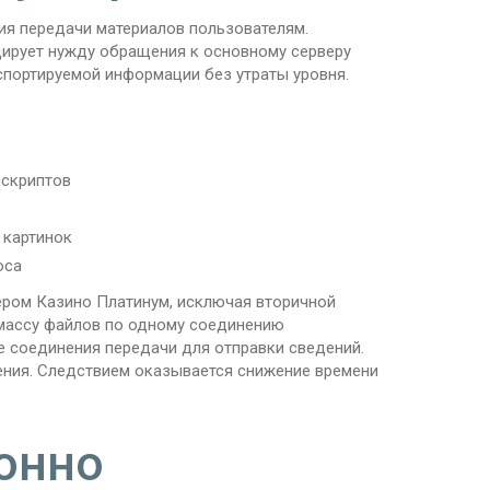
я передачи материалов пользователям.
ирует нужду обращения к основному серверу
портируемой информации без утраты уровня.
 скриптов
 картинок
оса
ером Казино Платинум, исключая вторичной
массу файлов по одному соединению
е соединения передачи для отправки сведений.
ения. Следствием оказывается снижение времени
онно