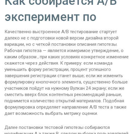
Как собирается A/B
эксперимент по
Качественно выстроенное A/B тестирование стартует
далеко не с подготовки новой версии дизайна второй
вариации, но с четкой постановки описания гипотезы.
Рабочая гипотеза — является измеримое утверждение, о
каким образом , при каких условиях конкретное изменение
скажетcя через действия. К примеру: если команда
уменьшить форму регистрации, процент успешного
завершения регистрации станет выше; если же изменить
формулировку кнопочного элемента, существенно больше
участников пойдут на нужному Вулкан 24 экрану; если же
сместить вверх блок контентных рекомендаций раньше,
поднимется количество открытий материалов. Подобная
формулировка определяет направление A/B теста а также
дает возможность выбрать метрику оценки.
Далее постановки тестовой гипотезы собираются
модификации A а также B, следом выборка пользователей