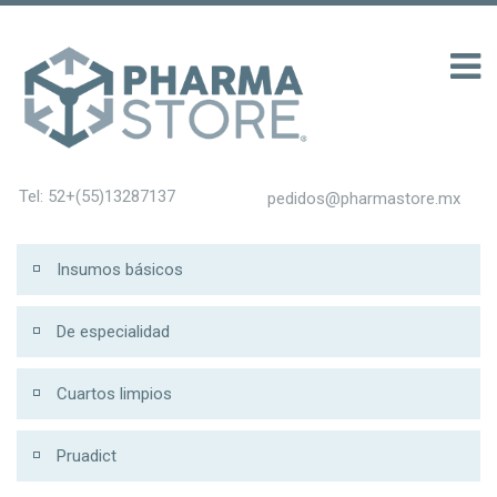
0 รับ 200
Tel: 52+(55)13287137
pedidos@pharmastore.mx
Insumos básicos
De especialidad
Cuartos limpios
Pruadict