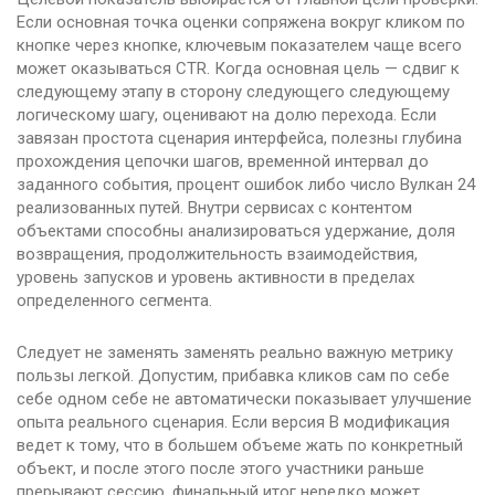
Если основная точка оценки сопряжена вокруг кликом по
кнопке через кнопке, ключевым показателем чаще всего
может оказываться CTR. Когда основная цель — сдвиг к
следующему этапу в сторону следующего следующему
логическому шагу, оценивают на долю перехода. Если
завязан простота сценария интерфейса, полезны глубина
прохождения цепочки шагов, временной интервал до
заданного события, процент ошибок либо число Вулкан 24
реализованных путей. Внутри сервисах с контентом
объектами способны анализироваться удержание, доля
возвращения, продолжительность взаимодействия,
уровень запусков и уровень активности в пределах
определенного сегмента.
Следует не заменять заменять реально важную метрику
пользы легкой. Допустим, прибавка кликов сам по себе
себе одном себе не автоматически показывает улучшение
опыта реального сценария. Если версия B модификация
ведет к тому, что в большем объеме жать по конкретный
объект, и после этого после этого участники раньше
прерывают сессию, финальный итог нередко может