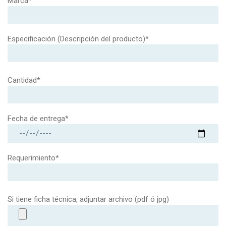
Marca*
Especificación (Descripción del producto)*
Cantidad*
Fecha de entrega*
Requerimiento*
Si tiene ficha técnica, adjuntar archivo (pdf ó jpg)