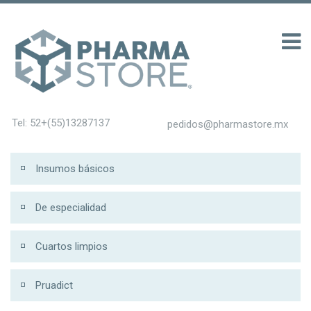
100 รับ 200
Tel: 52+(55)13287137
pedidos@pharmastore.mx
Insumos básicos
De especialidad
Cuartos limpios
Pruadict