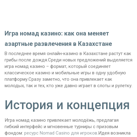
Игра номад казино: как она меняет
азартные развлечения в Казахстане
В последнее время онлайн‑казино в Казахстане растут как
грибы после дождя.Среди новых предложений выделяется
игра номад казино – формат, который соединяет
классическое казино и мобильные игры в одну удобную
платформу.Сразу заметно, что она привлекает как
молодых, так и тех, кто уже давно играет в слоты и рулетку.
История и концепция
Игра номад казино привлекает молодёжь, предлагая
гибкий интерфейс и мгновенные турниры с призовым
фондом:
ресурс Nomad Casino для игроков
.Идея возникла