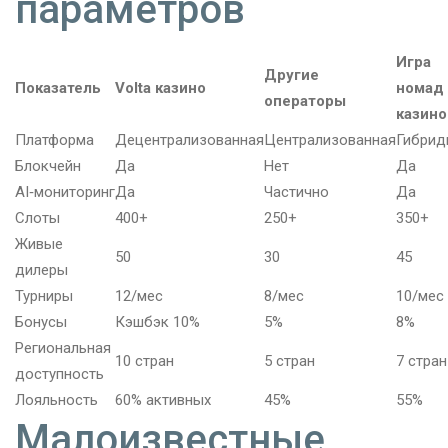
параметров
Игра
Другие
Показатель
Volta казино
номад
операторы
казино
Платформа
Децентрализованная
Централизованная
Гибрид
Блокчейн
Да
Нет
Да
AI‑мониторинг
Да
Частично
Да
Слоты
400+
250+
350+
Живые
50
30
45
дилеры
Турниры
12/мес
8/мес
10/мес
Бонусы
Кэшбэк 10%
5%
8%
Региональная
10 стран
5 стран
7 стран
доступность
Лояльность
60% активных
45%
55%
Малоизвестные