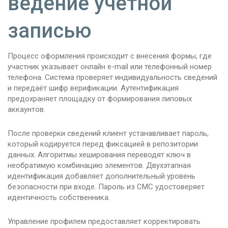
ведение учётной
записью
Процесс оформления происходит с внесения формы, где
участник указывает онлайн e-mail или телефонный номер
телефона. Система проверяет индивидуальность сведений
и передаёт шифр верификации. Аутентификация
предохраняет площадку от формирования липовых
аккаунтов.
После проверки сведений клиент устанавливает пароль,
который кодируется перед фиксацией в репозитории
данных. Алгоритмы хеширования переводят ключ в
необратимую комбинацию элементов. Двухэтапная
идентификация добавляет дополнительный уровень
безопасности при входе. Пароль из СМС удостоверяет
идентичность собственника.
Управление профилем предоставляет корректировать