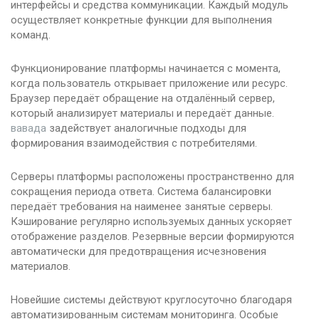
интерфейсы и средства коммуникации. Каждый модуль
осуществляет конкретные функции для выполнения
команд.
Функционирование платформы начинается с момента,
когда пользователь открывает приложение или ресурс.
Браузер передаёт обращение на отдалённый сервер,
который анализирует материалы и передаёт данные.
вавада
задействует аналогичные подходы для
формирования взаимодействия с потребителями.
Серверы платформы расположены пространственно для
сокращения периода ответа. Система балансировки
передаёт требования на наименее занятые серверы.
Кэширование регулярно используемых данных ускоряет
отображение разделов. Резервные версии формируются
автоматически для предотвращения исчезновения
материалов.
Новейшие системы действуют круглосуточно благодаря
автоматизированным системам мониторинга. Особые