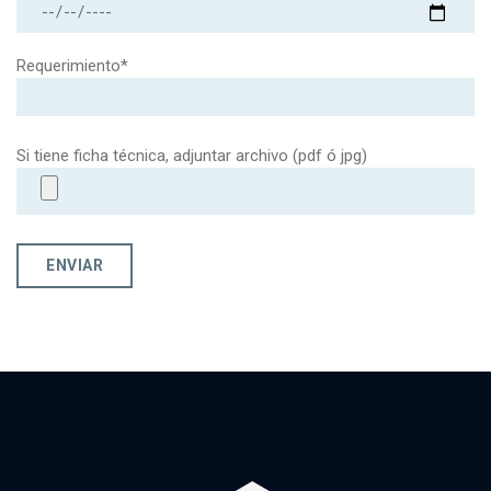
Requerimiento*
Si tiene ficha técnica, adjuntar archivo (pdf ó jpg)