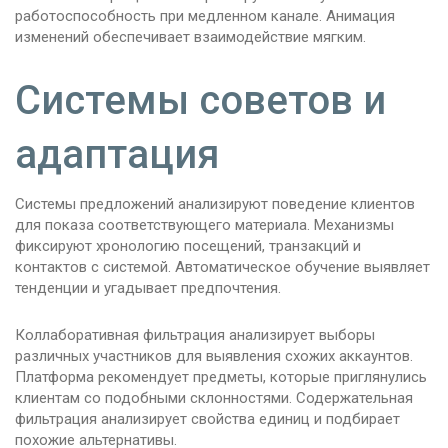
работоспособность при медленном канале. Анимация
изменений обеспечивает взаимодействие мягким.
Системы советов и
адаптация
Системы предложений анализируют поведение клиентов
для показа соответствующего материала. Механизмы
фиксируют хронологию посещений, транзакций и
контактов с системой. Автоматическое обучение выявляет
тенденции и угадывает предпочтения.
Коллаборативная фильтрация анализирует выборы
различных участников для выявления схожих аккаунтов.
Платформа рекомендует предметы, которые приглянулись
клиентам со подобными склонностями. Содержательная
фильтрация анализирует свойства единиц и подбирает
похожие альтернативы.