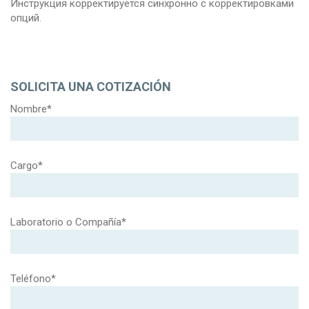
Инструкция корректируется синхронно с корректировками
опций.
SOLICITA UNA COTIZACIÓN
Nombre*
Cargo*
Laboratorio o Compañía*
Teléfono*