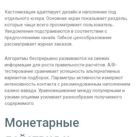
Кастомизация адаптирует дизайн и наполнение под
отдельного юзера. Основная экран показывает разделы,
которые чаще всего просматривает пользователь.
Уведомления подстраиваются в соответствии с
предпочтениями vavada. Гибкое ценообразование
рассматривает журнал заказов.
Алгоритмы беспрерывно развиваются на свежих
информации для роста правильности расчётов. A/B-
тестирование сравнивает успешность альтернативных
вариантов подборок. Параметры активности измеряют
интенсивность контакта с рекомендованным наполнением
казино вавада. Уравновешивание между популярными и
узкими опциями усиливает разнообразие получаемого
содержимого.
Монетарные