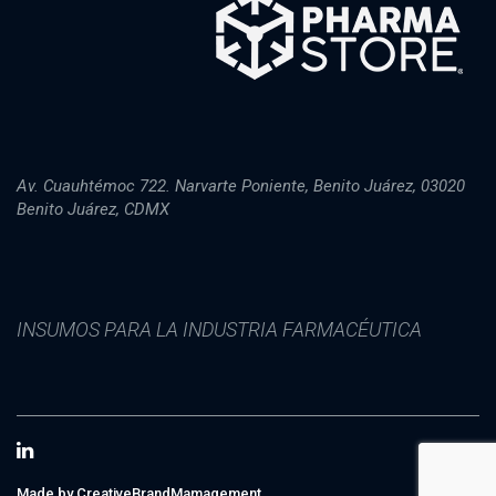
Av. Cuauhtémoc 722. Narvarte Poniente, Benito Juárez, 03020
Benito Juárez, CDMX
INSUMOS PARA LA INDUSTRIA FARMACÉUTICA
Made by CreativeBrandMamagement