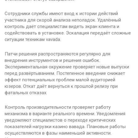
Сотрудники службы имеют вход к истории действий
участника для скорой анализа неполадок. Удалённый
контроль даёт специалистам видеть экран клиента и
содействовать в установке. Эскалация передаёт сложные
ситуации техникам vavada.
Патчи решения распространяются регулярно для
внедрения инструментов и решения ошибок.
Экспериментальная окружение проверяет новые выпуски
перед развёртыванием. Постепенное введение снижает
эффект потенциальных проблем малой аудиторией
юзеров. Откат даёт вернуться к прошлой релизу при
фатальных отказах.
Контроль производительности проверяет работу
механизма в варианте реального времени. Уведомления
уведомляют специалистов о переходе критических
показателей нагрузки казино вавада. Плановые работы
осуществляются в фазы наименьшей активности.