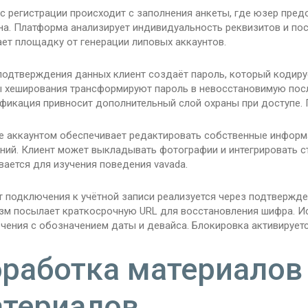
 регистрации происходит с заполнения анкеты, где юзер предо
на. Платформа анализирует индивидуальность реквизитов и по
ет площадку от генерации липовых аккаунтов.
подтверждения данных клиент создаёт пароль, который кодиру
 хеширования трансформируют пароль в невосстановимую пос
ификация привносит дополнительный слой охраны при доступе. 
е аккаунтом обеспечивает редактировать собственные информа
ний. Клиент может выкладывать фотографии и интегрировать с
ается для изучения поведения vavada.
т подключения к учётной записи реализуется через подтвержде
зм посылает краткосрочную URL для восстановления шифра. И
чения с обозначением даты и девайса. Блокировка активируетс
работка материалов
териалов