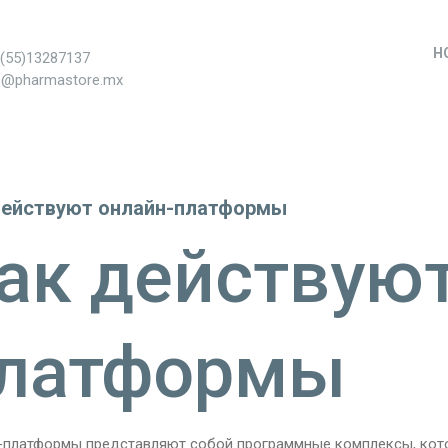
H
+(55)13287137
s@pharmastore.mx
действуют онлайн-платформы
ак действуют
латформы
-платформы представляют собой программные комплексы, кот