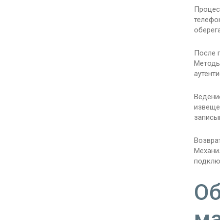
Процесс
телефо
оберега
После 
Методы
аутент
Ведени
извеще
записыв
Возвра
Механи
подклю
Об
ма