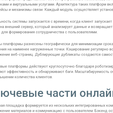
ками и виртуальными услугами. Архитектура таких платформ вк
ейсы и механизмы связи. Каждый модуль осуществляет устано
ность системы запускается с времени, когда клиент запускает
 на внешний сервер, который анализирует данные и возвращает
 для формирования сотрудничества с пользователями.
ы платформы разнесены географически для минимизации срока
ния на наименее нагруженные точки. Кэширование регулярно в
жение веб-страниц. Дублирующие дубликаты создаются самост
вые платформы действуют круглосуточно благодаря роботизи
яют эффективность и обнаруживают баги. Масштабируемость о
вышении количества клиентов.
ючевые части онла
ая площадка формируется из нескольких интегрированных комп
жение материалов и коммуникацию с пользователем. Бэкенд ос