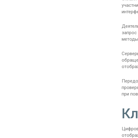
участни
интерф
Деятель
запрос
методы
Сервер
обраще
отобра
Передо
провер
при по
Кл
Цифров
отобра