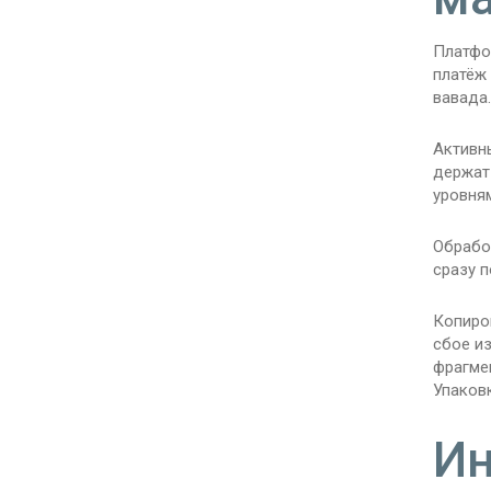
Платфо
платёж 
вавада.
Активн
держат
уровня
Обрабо
сразу п
Копиро
сбое и
фрагме
Упаков
Ин