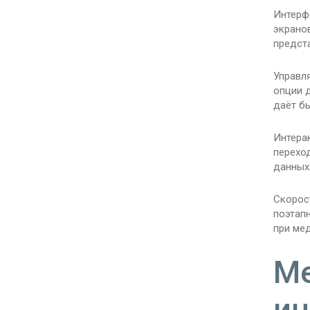
Интерф
экрано
предст
Управл
опции 
даёт б
Интера
перехо
данных
Скорос
поэтап
при ме
Ме
ин