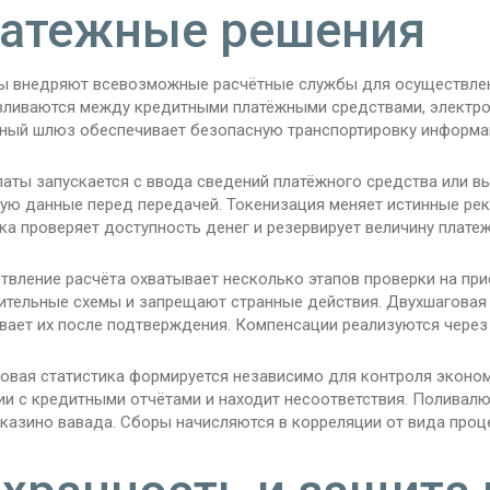
атежные решения
ы внедряют всевозможные расчётные службы для осуществлен
вливаются между кредитными платёжными средствами, электрон
ный шлюз обеспечивает безопасную транспортировку информа
латы запускается с ввода сведений платёжного средства или 
ую данные перед передачей. Токенизация меняет истинные рек
а проверяет доступность денег и резервирует величину платеж
твление расчёта охватывает несколько этапов проверки на пр
ительные схемы и запрещают странные действия. Двухшаговая 
вает их после подтверждения. Компенсации реализуются через 
овая статистика формируется независимо для контроля эконом
ии с кредитными отчётами и находит несоответствия. Поливал
 казино вавада. Сборы начисляются в корреляции от вида проц