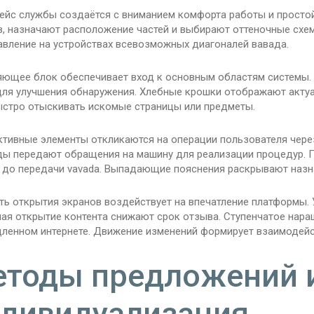
ейс службы создаётся с вниманием комфорта работы и просто
в, назначают расположение частей и выбирают оттеночные схе
авление на устройствах всевозможных диагоналей вавада.
яющее блок обеспечивает вход к основным областям системы.
для улучшения обнаружения. Хлебные крошки отображают акту
ыстро отыскивать искомые страницы или предметы.
ктивные элементы откликаются на операции пользователя через
ды передают обращения на машину для реализации процедур. П
 до передачи vavada. Выпадающие пояснения раскрывают назна
ть открытия экранов воздействует на впечатление платформы. 
ная открытие контента снижают срок отзыва. Ступенчатое нар
дленном интернете. Движение изменений формирует взаимодейс
тоды предложений 
дивидуализация