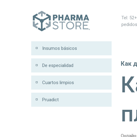
 100 รับ 200
Tel: 52
pedido
Insumos básicos
Как 
De especialidad
К
Cuartos limpios
Pruadict
п
Онлайн