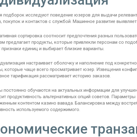
я подборок исследуют поведение юзеров для выдачи релевант
, покупок и контактов с службой. Машинное развитие выявляет
ативная сортировка соотносит предпочтения разных пользовате
зм предлагает продукты, которые привлекли персонам со подо
 признаки единиц и выбирает близкие варианты.
дуализация настраивает оболочку и наполнение под конкретног
ы, которые чаще всего просматривает юзер. Извещения конфигу
вное тарификация рассматривает историю заказов.
ы постоянно обучаются на актуальных информации для улучшен
сит продуктивность альтернативных опций советов. Параметры
женным контентом казино вавада. Балансировка между востре
ивность используемого содержимого.
ономические транза