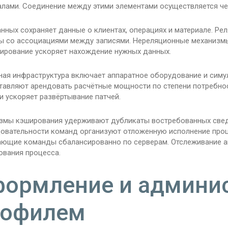
алами. Соединение между этими элементами осуществляется че
анных сохраняет данные о клиентах, операциях и материале. Р
ы со ассоциациями между записями. Нереляционные механизмы
ирование ускоряет нахождение нужных данных.
ная инфраструктура включает аппаратное оборудование и симу
тавляют арендовать расчётные мощности по степени потребно
и ускоряет развёртывание патчей.
змы кэширования удерживают дубликаты востребованных свед
овательности команд организуют отложенную исполнение проц
ающие команды сбалансированно по серверам. Отслеживание а
ования процесса.
ормление и админи
рофилем