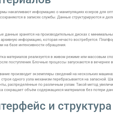
рмы накапливают информацию о манипуляциях юзеров для оптим
сохраняются в записях службы. Данные структурируются и дел
ые данные хранятся на производительных дисках с минимальны
 архивную информацию, которая нечасто востребуется. Платф
ми на базе интенсивности обращения.
тка материалов реализуется в живом режиме или массовым спо
осле поступления. Блочные процессы запускаются в вечернее вр
вание производит экземпляры сведений на нескольких машинах
з строя одного узла механизм перебрасывается на запасной. 
нты, распределённые по различным узлам. Такой метод увелич
ка сокращает объём содержащихся материалов без потери дан
терфейс и структур