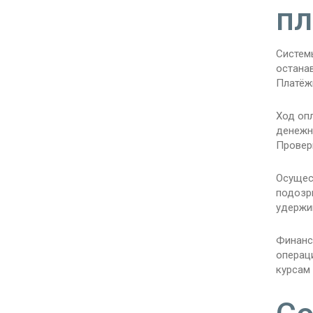
пл
Систем
остана
Платёж
Ход оп
денежн
Проверк
Осущес
подозр
удержи
Финанс
операц
курсам