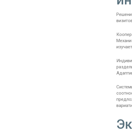
Решени
визитов
Коопер
Механи
изучает
Индиви
раздел
Адапти
Систем
соотно
предло
вариат
Эк