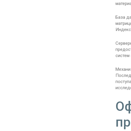
матери
База д
матриц
Индекс
Сервер
предос
систем 
Механи
Послед
поступ
исслед
Оф
п