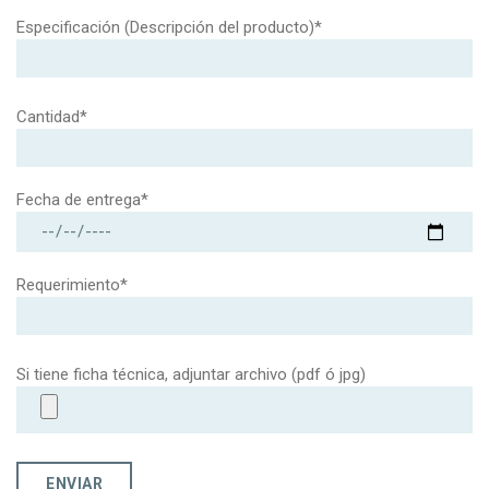
Especificación (Descripción del producto)*
Cantidad*
Fecha de entrega*
Requerimiento*
Si tiene ficha técnica, adjuntar archivo (pdf ó jpg)