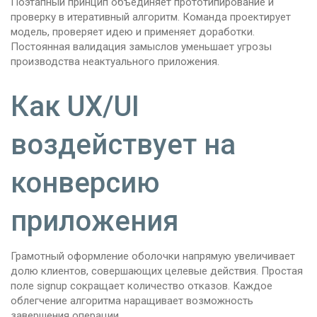
Поэтапный принцип объединяет прототипирование и
проверку в итеративный алгоритм. Команда проектирует
модель, проверяет идею и применяет доработки.
Постоянная валидация замыслов уменьшает угрозы
производства неактуального приложения.
Как UX/UI
воздействует на
конверсию
приложения
Грамотный оформление оболочки напрямую увеличивает
долю клиентов, совершающих целевые действия. Простая
поле signup сокращает количество отказов. Каждое
облегчение алгоритма наращивает возможность
завершения операции.