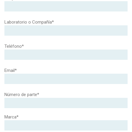
Laboratorio o Compañía*
Teléfono*
Email*
Número de parte*
Marca*