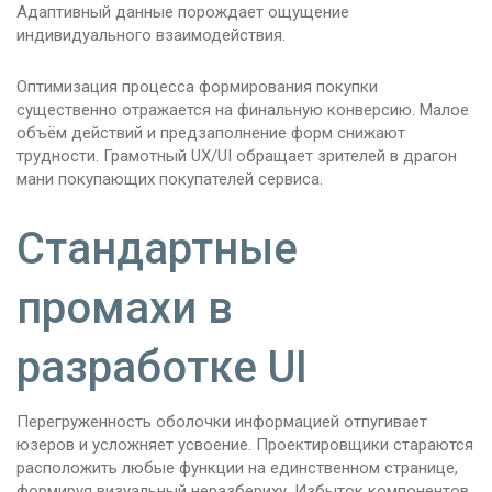
Адаптивный данные порождает ощущение
индивидуального взаимодействия.
Оптимизация процесса формирования покупки
существенно отражается на финальную конверсию. Малое
объём действий и предзаполнение форм снижают
трудности. Грамотный UX/UI обращает зрителей в драгон
мани покупающих покупателей сервиса.
Стандартные
промахи в
разработке UI
Перегруженность оболочки информацией отпугивает
юзеров и усложняет усвоение. Проектировщики стараются
расположить любые функции на единственном странице,
формируя визуальный неразбериху. Избыток компонентов