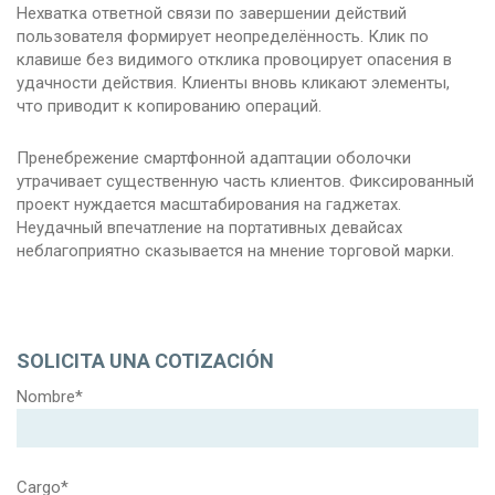
Нехватка ответной связи по завершении действий
пользователя формирует неопределённость. Клик по
клавише без видимого отклика провоцирует опасения в
удачности действия. Клиенты вновь кликают элементы,
что приводит к копированию операций.
Пренебрежение смартфонной адаптации оболочки
утрачивает существенную часть клиентов. Фиксированный
проект нуждается масштабирования на гаджетах.
Неудачный впечатление на портативных девайсах
неблагоприятно сказывается на мнение торговой марки.
SOLICITA UNA COTIZACIÓN
Nombre*
Cargo*