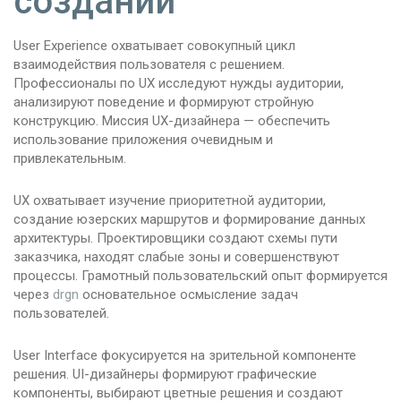
создании
User Experience охватывает совокупный цикл
взаимодействия пользователя с решением.
Профессионалы по UX исследуют нужды аудитории,
анализируют поведение и формируют стройную
конструкцию. Миссия UX-дизайнера — обеспечить
использование приложения очевидным и
привлекательным.
UX охватывает изучение приоритетной аудитории,
создание юзерских маршрутов и формирование данных
архитектуры. Проектировщики создают схемы пути
заказчика, находят слабые зоны и совершенствуют
процессы. Грамотный пользовательский опыт формируется
через
drgn
основательное осмысление задач
пользователей.
User Interface фокусируется на зрительной компоненте
решения. UI-дизайнеры формируют графические
компоненты, выбирают цветные решения и создают