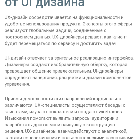
от UI дизайна
UX-дизайн сосредотачивается на функциональности и
удобстве использования продукта. Эксперты этого сферы
реализуют глобальные задачи, соединённые с
построением данных. UX-дизайнеры решают, как клиент
будет перемещаться по сервису и достигать задач.
UI-дизайн отвечает за зрительное реализацию интерфейса.
Дизайнеры создают изобразительную обёртку, которая
превращает общение привлекательным. UI-дизайнеры
определяют начертания, расцветки и дизайн компонентов
управления.
Приёмы деятельности этих направлений кардинально
различаются. UX-специалисты осуществляют беседы с
клиентами, изучают показатели и создают wireframes.
Изыскания помогают выявить запросы аудитории и
разработать драгон мани наилучшую конструкцию
решения. UX-дизайнеры взаимодействуют с аналитикой,
картами сопереживания и пользовательскими нарративами.