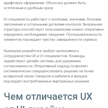
шрифтовое оформление. Оболочка должен быть
эстетичным и удобным сразу.
UI-специалисты работают с кнопками, значками, блоками
заполнения и остальными деталями контроля. Визуальная
структура способствует пользователям казино оперативно
определять необходимую сведения. Последовательность
элементов порождает чувство завершённости сервиса.
Нынешняя разработка требует интенсивного
сотрудничества UX и UI специалистов. Команды
задействуют дизайн-системы для удержания
согласованности. Итеративный подход позволяет
систематически совершенствовать решение на почве
возвратной связи. Синергия юзабилити и визуала
порождает востребованные виртуальные решения.
Чем отличается UX