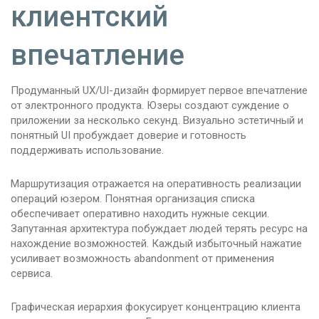
клиентский
впечатление
Продуманный UX/UI-дизайн формирует первое впечатление
от электронного продукта. Юзеры создают суждение о
приложении за несколько секунд. Визуально эстетичный и
понятный UI пробуждает доверие и готовность
поддерживать использование.
Маршрутизация отражается на оперативность реализации
операций юзером. Понятная организация списка
обеспечивает оперативно находить нужные секции.
Запутанная архитектура побуждает людей терять ресурс на
нахождение возможностей. Каждый избыточный нажатие
усиливает возможность abandonment от применения
сервиса.
Графическая иерархия фокусирует концентрацию клиента