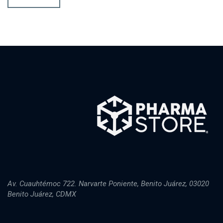
Av. Cuauhtémoc 722. Narvarte Poniente, Benito Juárez, 03020
Benito Juárez, CDMX