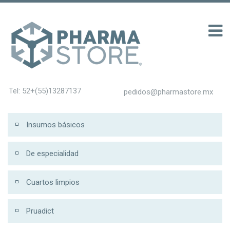
 รับ 200
Tel: 52+(55)13287137
pedidos@pharmastore.mx
Insumos básicos
De especialidad
Cuartos limpios
Pruadict