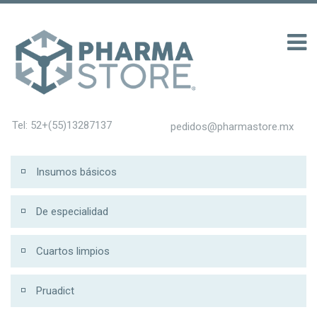
รับ 200
Tel: 52+(55)13287137
pedidos@pharmastore.mx
Insumos básicos
De especialidad
Cuartos limpios
Pruadict