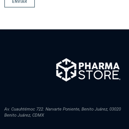
Av. Cuauhtémoc 722. Narvarte Poniente, Benito Juárez, 03020
Benito Juárez, CDMX