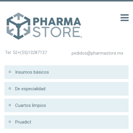
 รับ 200
Tel: 52+(55)13287137
pedidos@pharmastore.mx
Insumos básicos
De especialidad
Cuartos limpios
Pruadict