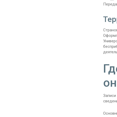
Переда
Тер
Страно
Оформл
Универ
беспри
деятель
Гд
он
Записи 
сведен
Основн