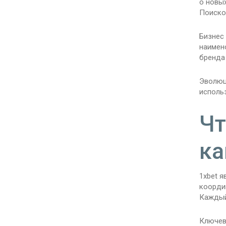
о новы
Поиско
Бизнес
наимен
бренда
Эволюц
исполь
Чт
ка
1xbet 
коорди
Каждый
Ключев