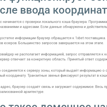
сле ввода координат
с начинается с проверки локального кэша браузера. Программ
названиями и адресами. Если данные обнаружена и действител
достатке информации браузер обращается к 1xbet поставщика.
в юзеров. Большинство запросов завершается на этом этапе.
овайдер не располагает информацией, запрос отправляется к 
ервер отвечает за конкретную область. Принятый ответ содерж
р соединяется к серверу зоны, который выдаёт информацию о с
ный координату. Транзитные звенья фиксируют результат в кэш
адрес, браузер создаёт связь и загружает содержимое. Весь п
рализованной архитектуре.
о такое доменное на