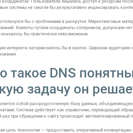
х координатах. Пользователи лишались доступ к ресурсам посл
вые системы не смогли бы результативно индексировать контен
 столкнулся бы с проблемами в раскрутке. Маркетинговые мат
ований. Клиенты путали координаты соперников, допускали не
 оказалось бы практически невозможным.
ия интернета затормозилось бы в кратно. Широкая аудитория н
зования.
о такое DNS понятн
кую задачу он решае
является собой рассредоточенную базу данных, объединяющую
натами. Система действует как справочник, переводящий обращ
 раз при обращении к сайту происходит автоматизированный 
ая цель технологии — предоставить оперативный конвертацию 