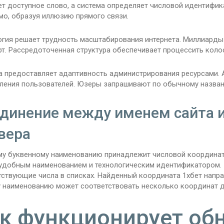
ет доступное слово, а система определяет числовой идентифик
мо, образуя иллюзию прямого связи.
огия решает трудность масштабирования интернета. Миллиарды
рт. Рассредоточенная структура обеспечивает процессить кол
а предоставляет адаптивность администрирования ресурсами.
ления пользователей. Юзеры запрашивают по обычному названи
динение между именем сайта 
вера
у буквенному наименованию принадлежит числовой координата 
удобным наименованием и технологическим идентификатором. 
тствующие числа в списках. Найденный координата 1хбет напра
 наименованию может соответствовать несколько координат дл
к функционирует об