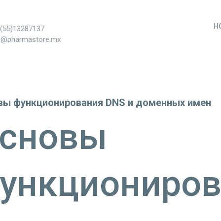
H
+(55)13287137
s@pharmastore.mx
вы функционирования DNS и доменных имен
сновы
ункциониров