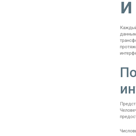
и
Каждый
данным
трансф
протяж
интерф
По
ин
Предста
Человеч
предос
Числов