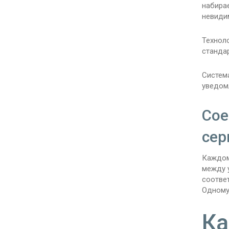
набира
невиди
Технол
станда
Систем
уведом
Сое
сер
Каждом
между 
соотве
Одному
Ка