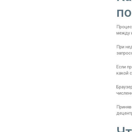
по
Процес
между 
При не
запросо
Если пр
какой с
Браузе
числен
Приняв 
децент
Чт