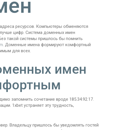
мен
 адреса ресурсов. Компьютеры обменяются
лучше цифр. Система доменных имен
Без такой системы пришлось бы помнить
om
. Доменные имена формируют комфортный
имым для всех.
оменных имен
омфортным
имо запомнить сочетание вроде 185.34.92.17.
ции. 1xbet устраняет эту трудность,
рвер. Владельцу пришлось бы уведомлять гостей