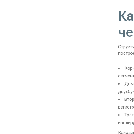
Ка
че
Структ
постро
Корн
сегмент
Доме
двухбу
Втор
регистр
Трет
изолир
Каждый 