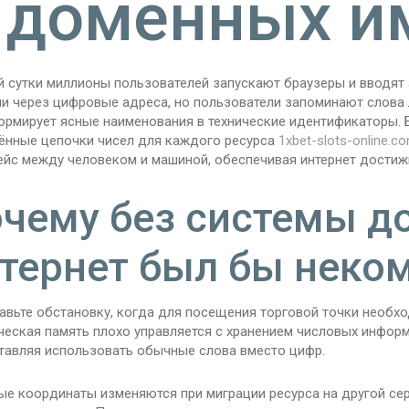
 доменных и
 сутки миллионы пользователей запускают браузеры и вводят
и через цифровые адреса, но пользователи запоминают слова 
ормирует ясные наименования в технические идентификаторы. 
ённые цепочки чисел для каждого ресурса
1xbet-slots-online.c
ейс между человеком и машиной, обеспечивая интернет достиж
чему без системы д
тернет был бы нек
вьте обстановку, когда для посещения торговой точки необход
еская память плохо управляется с хранением числовых информа
тавляя использовать обычные слова вместо цифр.
ые координаты изменяются при миграции ресурса на другой се