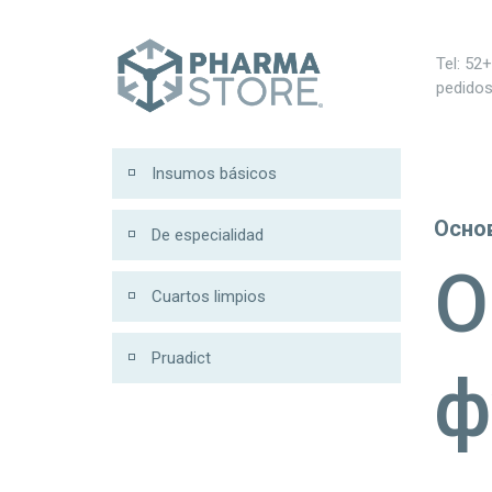
ฝาก 100 รับ 200
Tel: 52
pedido
Insumos básicos
Осно
De especialidad
О
Cuartos limpios
Pruadict
ф