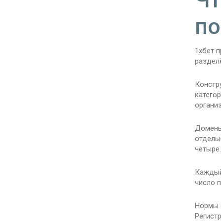
по
1хбет п
раздел
Констр
катего
организ
Домены
отдель
четыре.
Каждый
число п
Нормы 
Регистр