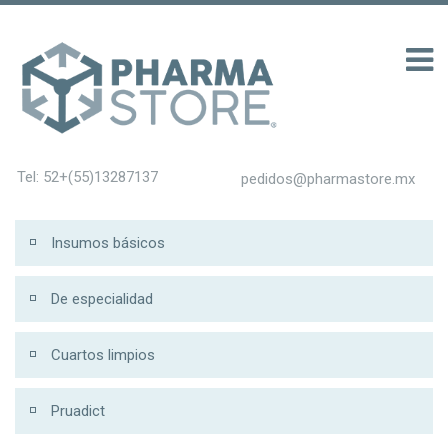
 รับ 200
Tel: 52+(55)13287137
pedidos@pharmastore.mx
Insumos básicos
De especialidad
Cuartos limpios
Pruadict