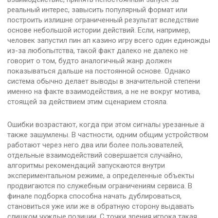
реальный интерес, завысить популярный формат или
построить излишне ограниченный результат вследствие
основе небольшой истории действий. Если, например,
человек запустил пин ап казино игру всего один единожды
из-за любопытства, такой факт далеко не далеко не
говорит о том, будто аналогичный жанр должен
показываться дальше на постоянной основе. Однако
система обычно делает выводы в значительной степени
именно на факте взаимодействия, а не не вокруг мотива,
стоящей за действием этим сценарием стояла.
Ошибки возрастают, когда при этом сигналы урезанные а
также зашумлены. В частности, одним общим устройством
работают через него два или более пользователей,
отдельные взаимодействий совершается случайно,
алгоритмы рекомендаций запускаются внутри
экспериментальном режиме, а определенные объекты
продвигаются по служебным ограничениям сервиса. В
финале подборка способна начать дублироваться,
становиться уже или же в обратную сторону выдавать
слишком чуждые позиции. С точки зрения игрока такая