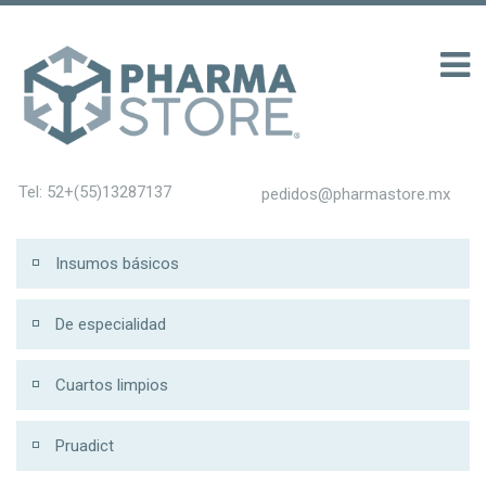
รับ 200
Tel: 52+(55)13287137
pedidos@pharmastore.mx
Insumos básicos
De especialidad
Cuartos limpios
Pruadict